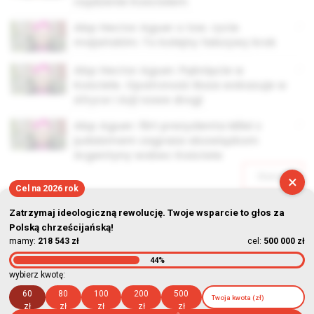
rządzenie Kościołem
Abp Hector Aguer o tzw. rycie
majańskim: To kolejny fałszywy krok
Abp Hector Aguer: Pęknięcie w
Kościele. Opatrzność Boża wskazuje w
Afryce i Azji nowe drogi
Abp Aguer: flirt prezydenta Milei z
judaizmem zagraża obowiązkom
Argentyny wobec Kościoła
Starsze
×
Cel na 2026 rok
Zatrzymaj ideologiczną rewolucję. Twoje wsparcie to głos za
Polską chrześcijańską!
mamy:
218 543 zł
cel:
500 000 zł
44%
© Stowarzyszenie Kultury Chrześcijańskiej im. ks. Piotra Skargi
wybierz kwotę:
2026-08-09 05:52:49
60
80
100
200
500
zł
zł
zł
zł
zł