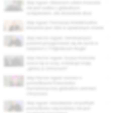
Abp Aguer: Głównym celem Kościoła
nie jest walka z globalnym
ociepleniem, ale zbawienie dusz
Abp Aguer: Formacja intelektualna
kleryków jest dziś w opłakanym stanie
Abp Hector Aguer: Seminarzyści
powinni przygotować się do życia w
zażyłości z Trójjedynym Bogie
Abp Hector Aguer: kryzys Kościoła
rzuca się w oczy, a biskupi mają
„głowy w chmurach”
Abp Hector Aguer surowo o
pontyfikacie Franciszka:
Humanistyczny globalizm zamiast
Chrystusa
Abp Aguer: niezależnie od polityki
pontyfikatu rolą kobiety nie jest