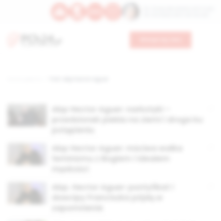
Św. Teresy Benedykty od Krzyża
Św. Kandydy Marii od Jezusa
Wesprzyj nas
Strona główna
TAG: abp hector aguer
Abp Hector Aguer: narkotyki –
przedsionek piekła na ziemi i droga ku
potępieniu
Abp Hector Aguer: mściwa walka
feminizmu z Bogiem i ideałem
męskości
Abp. Hector Aguer: pontyfikat i
dowcipy Franciszka pójdą w
zapomnienie