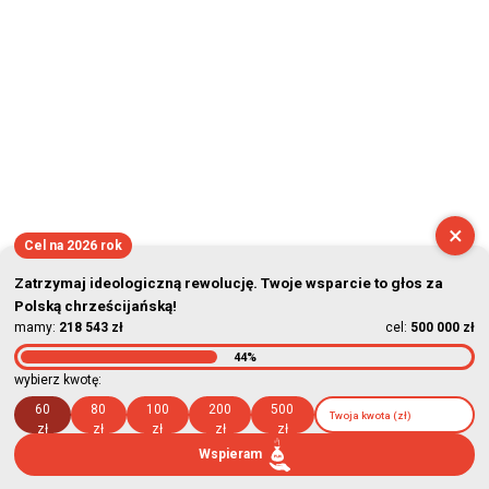
×
Cel na 2026 rok
Zatrzymaj ideologiczną rewolucję. Twoje wsparcie to głos za
Polską chrześcijańską!
mamy:
218 543 zł
cel:
500 000 zł
44%
wybierz kwotę:
60
80
100
200
500
zł
zł
zł
zł
zł
Wspieram