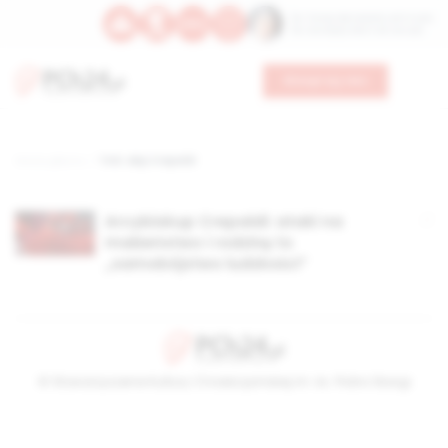
Św. Teresy Benedykty od Krzyża
Św. Kandydy Marii od Jezusa
Wesprzyj nas
Strona główna
TAG: abp Crepaldi
Arcybiskup Crepaldi: ataki na
małżeństwo i rodzinę to
„samobójstwo ludzkości”
© Stowarzyszenie Kultury Chrześcijańskiej im. ks. Piotra Skargi
2026-08-09 08:30:25