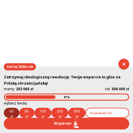
×
Cel na 2026 rok
Zatrzymaj ideologiczną rewolucję. Twoje wsparcie to głos za
Polską chrześcijańską!
mamy:
203 065 zł
cel:
500 000 zł
41%
wybierz kwotę:
60
80
100
200
500
zł
zł
zł
zł
zł
Wspieram