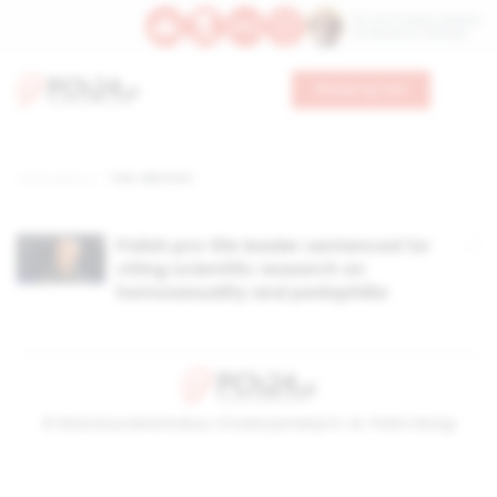
Św. Hormizdasa, papieża
Bł. Oktawiana, biskupa
Wesprzyj nas
Strona główna
TAG: abortion
Polish pro-life leader sentenced for
citing scientific research on
homosexuality and pedophilia
© Stowarzyszenie Kultury Chrześcijańskiej im. ks. Piotra Skargi
2026-08-06 07:19:18