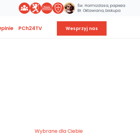
Św. Hormizdasa, papieża
Bł. Oktawiana, biskupa
pinie
PCh24TV
Wesprzyj nas
Wybrane dla Ciebie