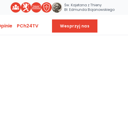
Św. Kajetana z Thieny
Bł. Edmunda Bojanowskiego
pinie
PCh24TV
Wesprzyj nas