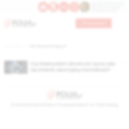
Św. Dominika Guzmana
Św. Emiliana, biskupa
Św. Zefiryna z Malii
Wesprzyj nas
Strona główna
TAG: aborcja hirurgiczna
Czy białoruskim obrońcom życia uda
się zmienić aborcyjną mentalność?
© Stowarzyszenie Kultury Chrześcijańskiej im. ks. Piotra Skargi
2026-08-08 06:33:09