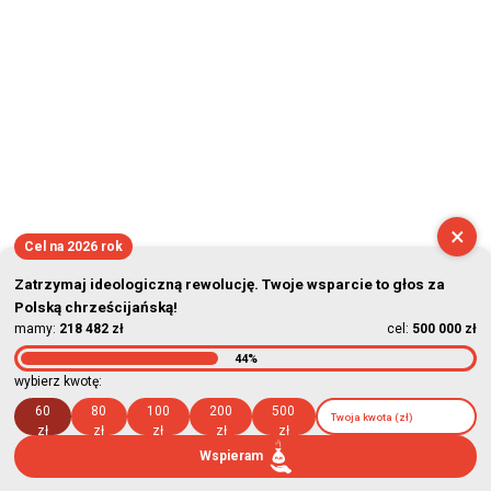
×
Cel na 2026 rok
Zatrzymaj ideologiczną rewolucję. Twoje wsparcie to głos za
Polską chrześcijańską!
mamy:
218 482 zł
cel:
500 000 zł
44%
wybierz kwotę:
60
80
100
200
500
zł
zł
zł
zł
zł
Wspieram