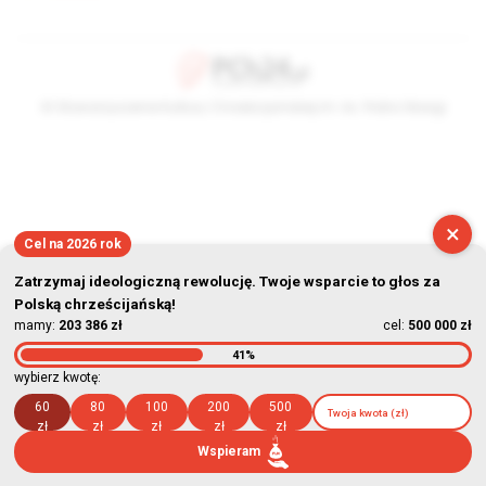
© Stowarzyszenie Kultury Chrześcijańskiej im. ks. Piotra Skargi
2026-08-06 14:23:21
×
Cel na 2026 rok
Zatrzymaj ideologiczną rewolucję. Twoje wsparcie to głos za
Polską chrześcijańską!
mamy:
203 386 zł
cel:
500 000 zł
41%
wybierz kwotę:
60
80
100
200
500
zł
zł
zł
zł
zł
Wspieram