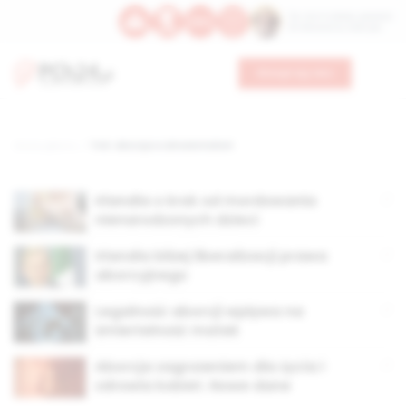
Św. Hormizdasa, papieża
Bł. Oktawiana, biskupa
Wesprzyj nas
Strona główna
TAG: aborcja a zdrowie kobiet
Irlandia o krok od mordowania
nienarodzonych dzieci
Irlandia bliżej liberalizacji prawa
aborcyjnego
Legalność aborcji wpływa na
śmiertelność matek
Aborcja zagrożeniem dla życia i
zdrowia kobiet. Nowe dane