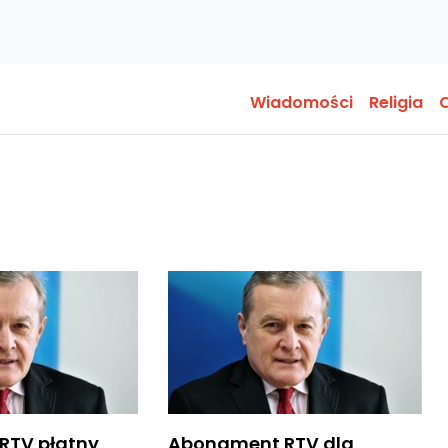
Wiadomości
Religia
O
RTV płatny
Abonament RTV dla