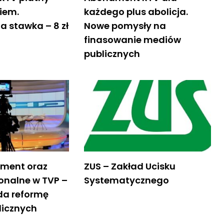
iem.
każdego plus abolicja.
 stawka – 8 zł
Nowe pomysły na
finasowanie mediów
publicznych
ment oraz
ZUS – Zakład Ucisku
onalne w TVP –
Systematycznego
da reformę
licznych