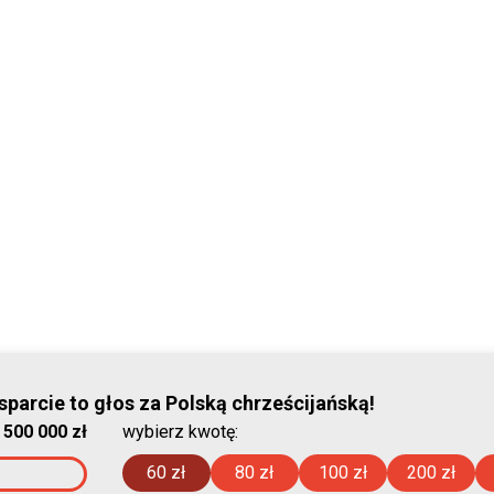
© Stowar
parcie to głos za Polską chrześcijańską!
:
500 000 zł
wybierz kwotę:
2026-08-08
60 zł
80 zł
100 zł
200 zł