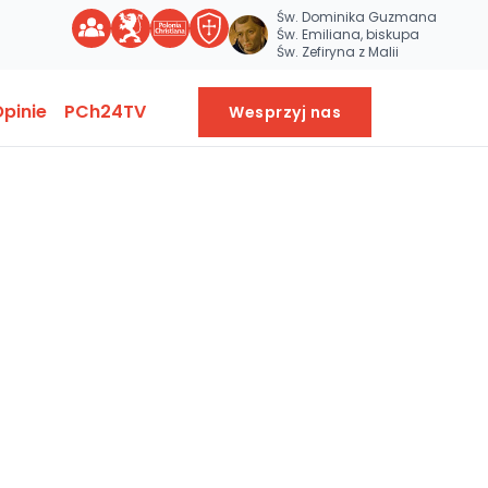
Św. Dominika Guzmana
Św. Emiliana, biskupa
Św. Zefiryna z Malii
pinie
PCh24TV
Wesprzyj nas