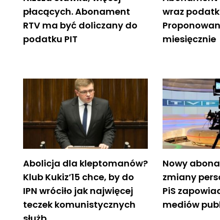
płacących. Abonament
wraz podatk
RTV ma być doliczany do
Proponowana
podatku PIT
miesięcznie
Abolicja dla kleptomanów?
Nowy abona
Klub Kukiz’15 chce, by do
zmiany pers
IPN wróciło jak najwięcej
PiS zapowia
teczek komunistycznych
mediów pub
służb