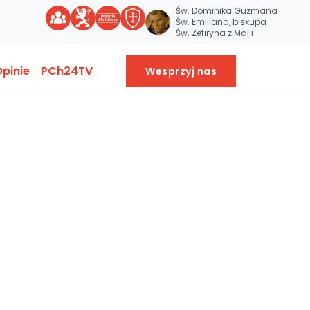
Św. Dominika Guzmana
Św. Emiliana, biskupa
Św. Zefiryna z Malii
pinie
PCh24TV
Wesprzyj nas