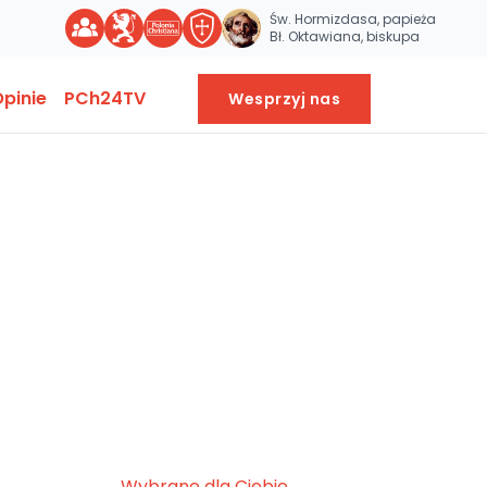
Św. Hormizdasa, papieża
Bł. Oktawiana, biskupa
pinie
PCh24TV
Wesprzyj nas
Wybrane dla Ciebie