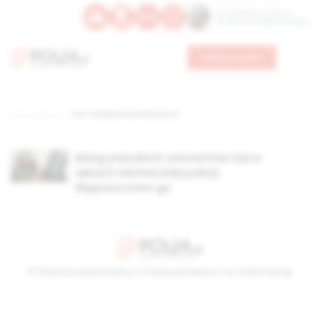
Św. Kajetana z Thieny
Bł. Edmunda Bojanowskiego
Wesprzyj nas
Strona główna
TAG: Abdelhamid Abbaaoud
Mózg paryskich zamachów był w
rękach niemieckiej policji.
Wypuszczono go
© Stowarzyszenie Kultury Chrześcijańskiej im. ks. Piotra Skargi
2026-08-07 13:22:01