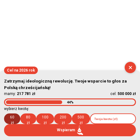
×
Cel na 2026 rok
Zatrzymaj ideologiczną rewolucję. Twoje wsparcie to głos za
Polską chrześcijańską!
mamy:
217 781 zł
cel:
500 000 zł
44%
wybierz kwotę:
60
80
100
200
500
zł
zł
zł
zł
zł
Wspieram