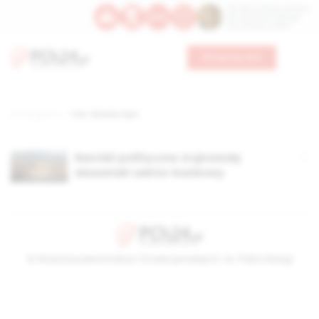
Św. Dominika Guzmana
Św. Emiliana, biskupa
Św. Zefiryna z Malii
Wesprzyj nas
Strona główna
TAG: Abanka Vipa
Naciski polityczne zrujnowały
słoweński sektor bankowy
© Stowarzyszenie Kultury Chrześcijańskiej im. ks. Piotra Skargi
2026-08-08 02:19:15