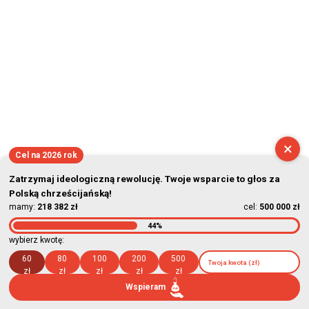
×
Cel na 2026 rok
Zatrzymaj ideologiczną rewolucję. Twoje wsparcie to głos za
Polską chrześcijańską!
mamy:
218 382 zł
cel:
500 000 zł
44%
wybierz kwotę:
60
80
100
200
500
zł
zł
zł
zł
zł
Wspieram