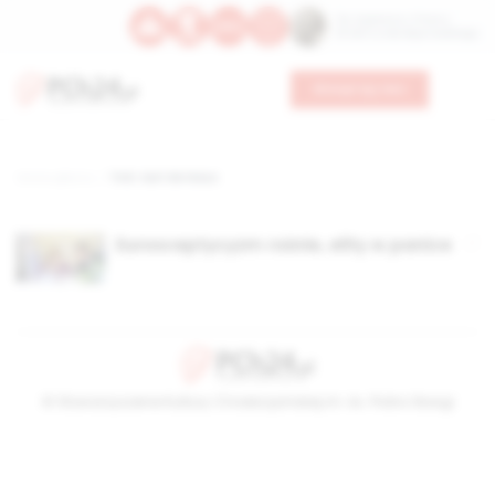
Św. Kajetana z Thieny
Bł. Edmunda Bojanowskiego
Wesprzyj nas
Strona główna
TAG: Aart de Geus
Eurosceptycyzm rośnie, elity w panice
© Stowarzyszenie Kultury Chrześcijańskiej im. ks. Piotra Skargi
2026-08-07 07:26:28