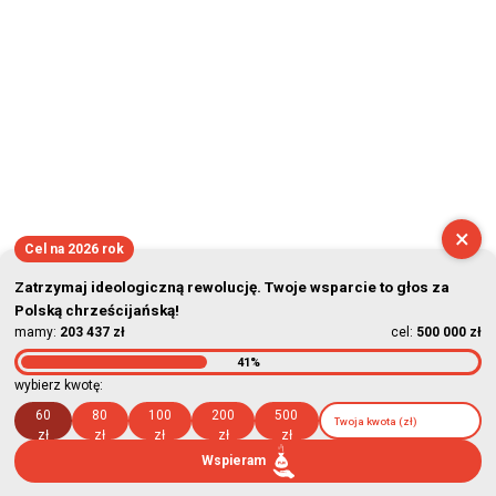
×
Cel na 2026 rok
Zatrzymaj ideologiczną rewolucję. Twoje wsparcie to głos za
Polską chrześcijańską!
mamy:
203 437 zł
cel:
500 000 zł
41%
wybierz kwotę:
60
80
100
200
500
zł
zł
zł
zł
zł
Wspieram