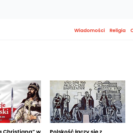
Wiadomości
Religia
O
a Christiana” w
Polskość łączy się z