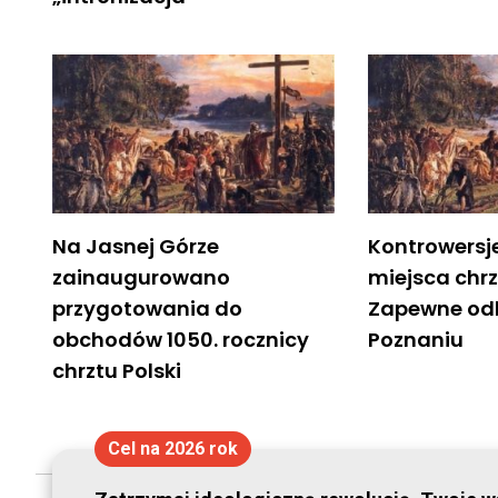
Na Jasnej Górze
Kontrowersj
zainaugurowano
miejsca chrz
przygotowania do
Zapewne odb
obchodów 1050. rocznicy
Poznaniu
chrztu Polski
Cel na 2026 rok