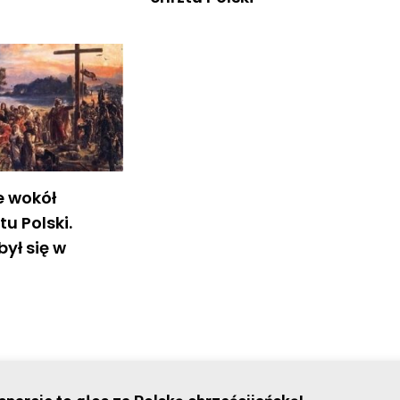
e wokół
tu Polski.
ył się w