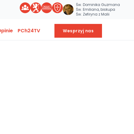
Św. Dominika Guzmana
Św. Emiliana, biskupa
Św. Zefiryna z Malii
pinie
PCh24TV
Wesprzyj nas