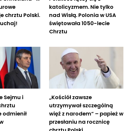
turowe
katolicyzmem. Nie tylko
 chrztu Polski.
nad Wisłą. Polonia w USA
łuchaj!
świętowała 1050-lecie
Chrztu
e Sejmu i
„Kościół zawsze
chrztu
utrzymywał szczególną
e odmienił
więź z narodem” – papież w
ów
przesłaniu na rocznicę
chrztu Polski