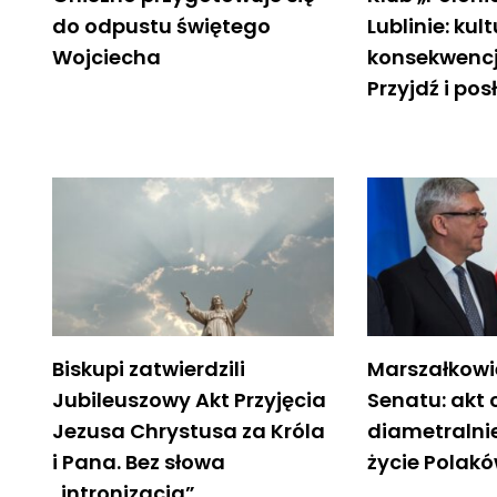
do odpustu świętego
Lublinie: kul
Wojciecha
konsekwencje
Przyjdź i pos
Biskupi zatwierdzili
Marszałkowi
Jubileuszowy Akt Przyjęcia
Senatu: akt 
Jezusa Chrystusa za Króla
diametralni
i Pana. Bez słowa
życie Polak
„intronizacja”