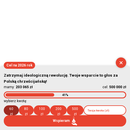
×
Cel na 2026 rok
Zatrzymaj ideologiczną rewolucję. Twoje wsparcie to głos za
Polską chrześcijańską!
mamy:
203 065 zł
cel:
500 000 zł
41%
wybierz kwotę:
60
80
100
200
500
zł
zł
zł
zł
zł
Wspieram