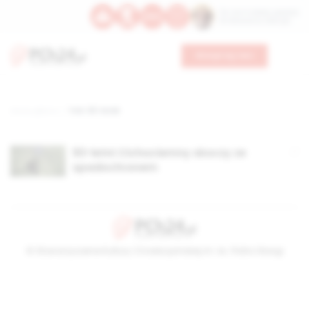
Św. Hormizdasa, papieża
Bł. Oktawiana, biskupa
Wesprzyj nas
Strona główna
TAG: 93-latek
93-letni Cichociemny skoczy ze
spadochronem
© Stowarzyszenie Kultury Chrześcijańskiej im. ks. Piotra Skargi
2026-08-06 07:12:56