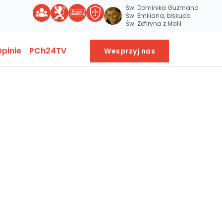
Św. Dominika Guzmana
Św. Emiliana, biskupa
Św. Zefiryna z Malii
pinie
PCh24TV
Wesprzyj nas