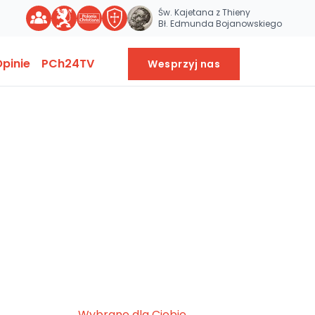
Św. Kajetana z Thieny
Bł. Edmunda Bojanowskiego
pinie
PCh24TV
Wesprzyj nas
Wybrane dla Ciebie