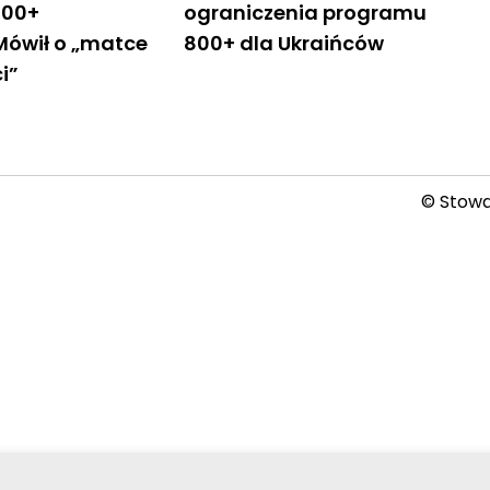
800+
ograniczenia programu
Mówił o „matce
800+ dla Ukraińców
ci”
© Stowar
2026-08-07