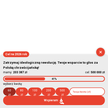
×
Cel na 2026 rok
Zatrzymaj ideologiczną rewolucję. Twoje wsparcie to głos za
Polską chrześcijańską!
mamy:
203 387 zł
cel:
500 000 zł
41%
wybierz kwotę:
60
80
100
200
500
zł
zł
zł
zł
zł
Wspieram