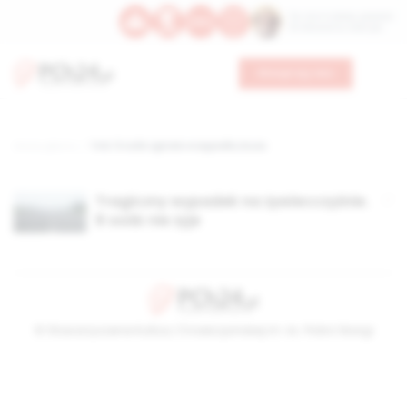
Św. Hormizdasa, papieża
Bł. Oktawiana, biskupa
Wesprzyj nas
Strona główna
TAG: 8 osób zgineło w wypadku busa
Tragiczny wypadek na żywiecczyźnie.
8 osób nie żyje
© Stowarzyszenie Kultury Chrześcijańskiej im. ks. Piotra Skargi
2026-08-06 19:55:45