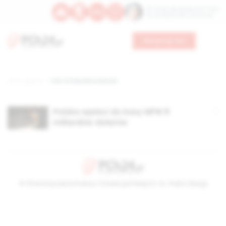
Św. Teresy Benedykty od Krzyża
Św. Kandydy Marii od Jezusa
Wesprzyj nas
Strona główna
TAG: 8 miliardów dolarów
Polska wpłaci do kasy MFW 8
miliardów dolarów
© Stowarzyszenie Kultury Chrześcijańskiej im. ks. Piotra Skargi
2026-08-09 05:54:53