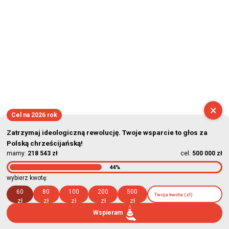
×
Cel na 2026 rok
Zatrzymaj ideologiczną rewolucję. Twoje wsparcie to głos za
Polską chrześcijańską!
mamy:
218 543 zł
cel:
500 000 zł
44%
wybierz kwotę:
60
80
100
200
500
zł
zł
zł
zł
zł
Wspieram