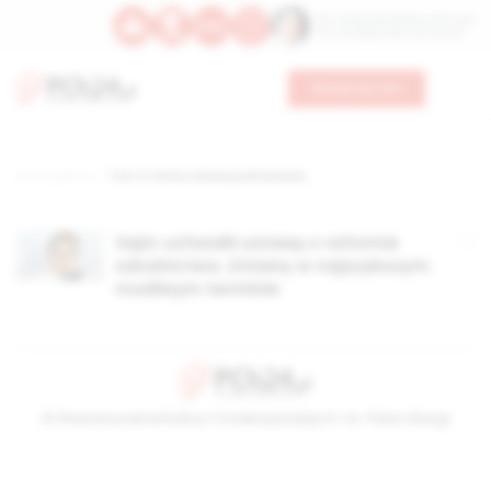
Św. Teresy Benedykty od Krzyża
Św. Kandydy Marii od Jezusa
Wesprzyj nas
Strona główna
TAG: 8-letnia szkoła podstawowa
Sejm uchwalił ustawę o reformie
szkolnictwa. Zmiany w najszybszym
możliwym terminie
© Stowarzyszenie Kultury Chrześcijańskiej im. ks. Piotra Skargi
2026-08-09 07:34:46