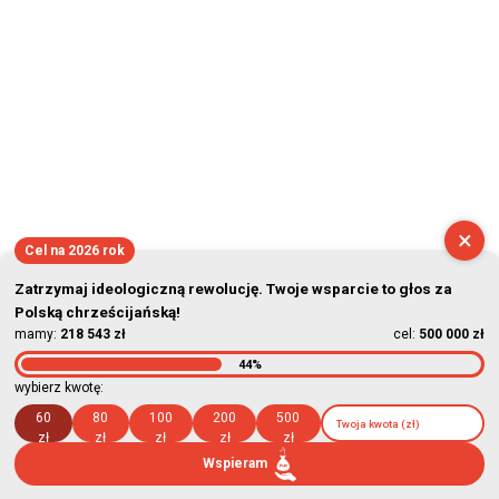
×
Cel na 2026 rok
Zatrzymaj ideologiczną rewolucję. Twoje wsparcie to głos za
Polską chrześcijańską!
mamy:
218 543 zł
cel:
500 000 zł
44%
wybierz kwotę:
60
80
100
200
500
zł
zł
zł
zł
zł
Wspieram