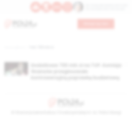
Św. Teresy Benedykty od Krzyża
Św. Kandydy Marii od Jezusa
Wesprzyj nas
Strona główna
TAG: 700 mln zł
Dodatkowe 700 mln zł na TVP. Komisja
finansów przegłosowało
kontrowersyjną poprawkę budżetową
© Stowarzyszenie Kultury Chrześcijańskiej im. ks. Piotra Skargi
2026-08-09 10:12:52