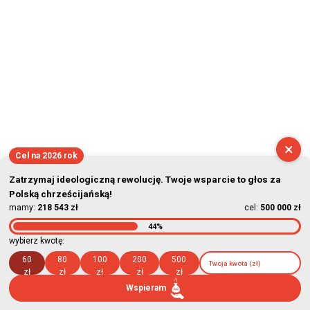
×
Cel na 2026 rok
Zatrzymaj ideologiczną rewolucję. Twoje wsparcie to głos za
Polską chrześcijańską!
mamy:
218 543 zł
cel:
500 000 zł
44%
wybierz kwotę:
60
80
100
200
500
zł
zł
zł
zł
zł
Wspieram