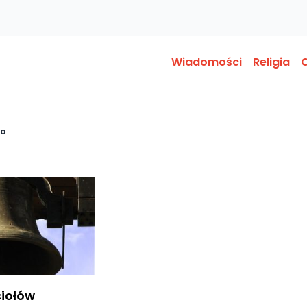
Wiadomości
Religia
O
go
iołów