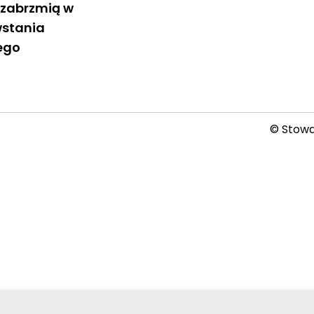
zabrzmią w
wstania
ego
© Stowar
2026-08-05 