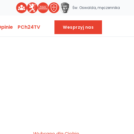
Św. Oswalda, męczennika
pinie
PCh24TV
Wesprzyj nas
Wybrane dla Ciebie