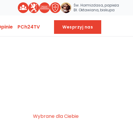
Św. Hormizdasa, papieża
Bł. Oktawiana, biskupa
pinie
PCh24TV
Wesprzyj nas
Wybrane dla Ciebie