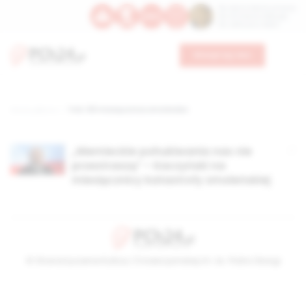
Św. Dominika Guzmana
Św. Emiliana, biskupa
Św. Zefiryna z Malii
Wesprzyj nas
Strona główna
TAG: 69 miesięcznica smoleńska
„Niemieckie pohukiwania nas nie
przestraszą” – Kaczyński na
miesięcznicy katastrofy smoleńskiej
© Stowarzyszenie Kultury Chrześcijańskiej im. ks. Piotra Skargi
2026-08-08 05:51:33