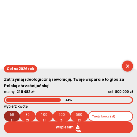
×
Cel na 2026 rok
Zatrzymaj ideologiczną rewolucję. Twoje wsparcie to głos za
Polską chrześcijańską!
mamy:
218 482 zł
cel:
500 000 zł
44%
wybierz kwotę:
60
80
100
200
500
zł
zł
zł
zł
zł
Wspieram