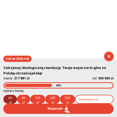
×
Cel na 2026 rok
Zatrzymaj ideologiczną rewolucję. Twoje wsparcie to głos za
Polską chrześcijańską!
mamy:
217 881 zł
cel:
500 000 zł
44%
wybierz kwotę:
60
80
100
200
500
zł
zł
zł
zł
zł
Wspieram