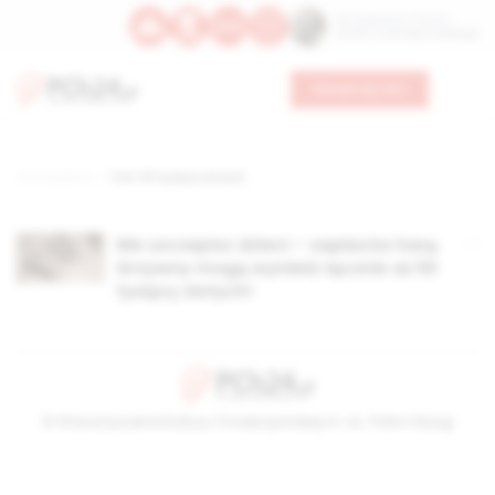
Św. Kajetana z Thieny
Bł. Edmunda Bojanowskiego
Wesprzyj nas
Strona główna
TAG: 50 tysięcy złotych
Nie szczepisz dzieci – zapłacisz karę.
Grzywny mogą wynieść łącznie aż 50
tysięcy złotych!
© Stowarzyszenie Kultury Chrześcijańskiej im. ks. Piotra Skargi
2026-08-07 17:23:57