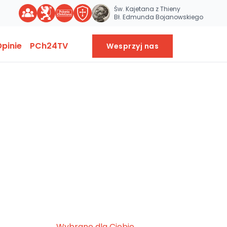
Św. Kajetana z Thieny
Bł. Edmunda Bojanowskiego
pinie
PCh24TV
Wesprzyj nas
Wybrane dla Ciebie