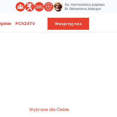
Św. Hormizdasa, papieża
Bł. Oktawiana, biskupa
pinie
PCh24TV
Wesprzyj nas
Wybrane dla Ciebie