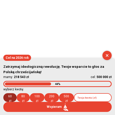
×
Cel na 2026 rok
Zatrzymaj ideologiczną rewolucję. Twoje wsparcie to głos za
Polską chrześcijańską!
mamy:
218 543 zł
cel:
500 000 zł
44%
wybierz kwotę:
60
80
100
200
500
zł
zł
zł
zł
zł
Wspieram