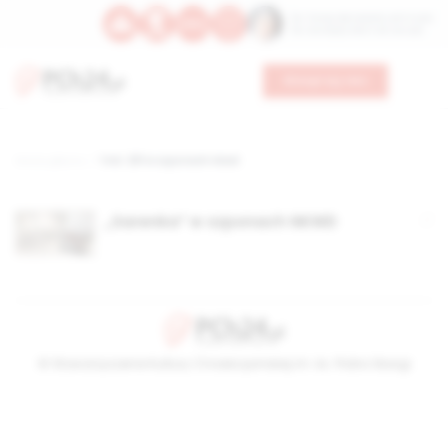
Św. Teresy Benedykty od Krzyża
Św. Kandydy Marii od Jezusa
Wesprzyj nas
Strona główna
TAG: 281 w szponach nkwd
„Sarenka” w szponach NKWD
© Stowarzyszenie Kultury Chrześcijańskiej im. ks. Piotra Skargi
2026-08-09 10:50:25