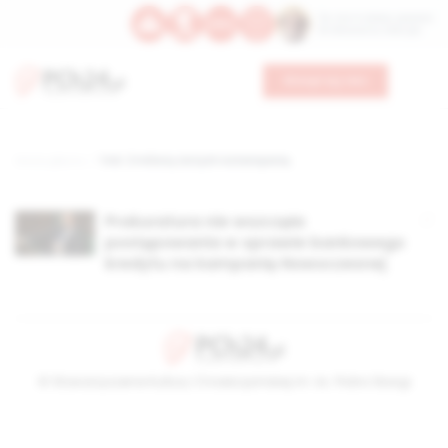
Św. Hormizdasa, papieża
Bł. Oktawiana, biskupa
Wesprzyj nas
Strona główna
TAG: 2 miliony złotych na kampanię
Prokuratura nie wszczęła
postępowania w sprawie bankowego
kredytu na kampanię Nowoczesnej
© Stowarzyszenie Kultury Chrześcijańskiej im. ks. Piotra Skargi
2026-08-06 09:58:39