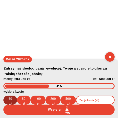
×
Cel na 2026 rok
Zatrzymaj ideologiczną rewolucję. Twoje wsparcie to głos za
Polską chrześcijańską!
mamy:
203 065 zł
cel:
500 000 zł
41%
wybierz kwotę:
60
80
100
200
500
zł
zł
zł
zł
zł
Wspieram