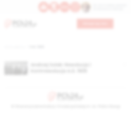
Św. Hormizdasa, papieża
Bł. Oktawiana, biskupa
Wesprzyj nas
Strona główna
TAG: 1905
Andrzej Solak: Rewolucja i
Kontrrewolucja A.D. 1905
© Stowarzyszenie Kultury Chrześcijańskiej im. ks. Piotra Skargi
2026-08-06 13:51:11