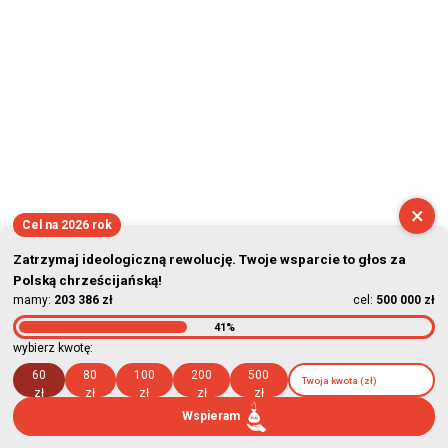
×
Cel na 2026 rok
Zatrzymaj ideologiczną rewolucję. Twoje wsparcie to głos za
Polską chrześcijańską!
mamy:
203 386 zł
cel:
500 000 zł
41%
wybierz kwotę:
60
80
100
200
500
zł
zł
zł
zł
zł
Wspieram