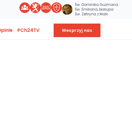
Św. Dominika Guzmana
Św. Emiliana, biskupa
Św. Zefiryna z Malii
pinie
PCh24TV
Wesprzyj nas