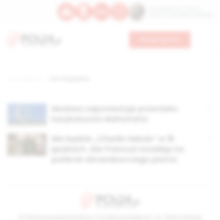
Św. Kajetana z Thieny
Bł. Edmunda Bojanowskiego
Wesprzyj nas
Strona główna
TAG: 16 języków
Moskwa zaprotestuje przeciwko
karykaturom Mahometa
Nie będzie „Charlie Hebdo” w 16
językach. Ale Francuzi oszaleją na
punkcie obrazoburczego pisma
© Stowarzyszenie Kultury Chrześcijańskiej im. ks. Piotra Skargi