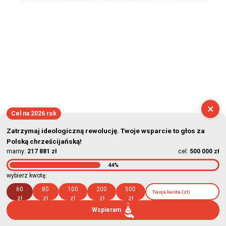
2026-08-07 17:48:51
×
Cel na 2026 rok
Zatrzymaj ideologiczną rewolucję. Twoje wsparcie to głos za
Polską chrześcijańską!
mamy:
217 881 zł
cel:
500 000 zł
44%
wybierz kwotę:
60
80
100
200
500
zł
zł
zł
zł
zł
Wspieram