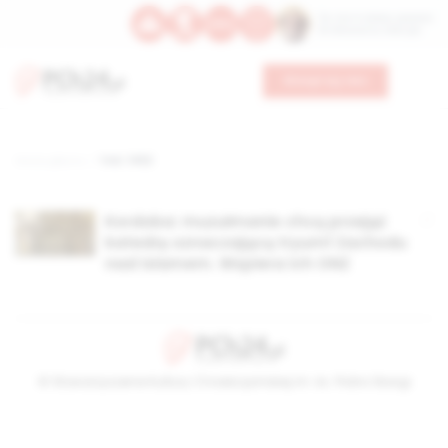
Św. Hormizdasa, papieża
Bł. Oktawiana, biskupa
Wesprzyj nas
Strona główna
TAG: 1492
Kordoba: muzułmanie chcą przejąć
katedrę oznaczającą tryumf Zachodu
nad islamem. Wspiera ich ONZ
© Stowarzyszenie Kultury Chrześcijańskiej im. ks. Piotra Skargi
2026-08-06 03:49:48