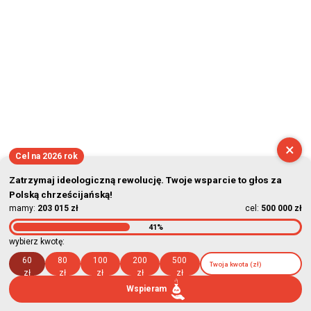
×
Cel na 2026 rok
Zatrzymaj ideologiczną rewolucję. Twoje wsparcie to głos za
Polską chrześcijańską!
mamy:
203 015 zł
cel:
500 000 zł
41%
wybierz kwotę:
60
80
100
200
500
zł
zł
zł
zł
zł
Wspieram