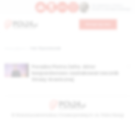
Św. Kajetana z Thieny
Bł. Edmunda Bojanowskiego
Wesprzyj nas
Strona główna
TAG: 13 posterunek
Porażka Piotra Zelta. Aktor
bezpardonowo zaatakował rzecznik
Straży Granicznej
© Stowarzyszenie Kultury Chrześcijańskiej im. ks. Piotra Skargi
2026-08-07 16:14:09