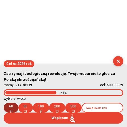
×
Cel na 2026 rok
Zatrzymaj ideologiczną rewolucję. Twoje wsparcie to głos za
Polską chrześcijańską!
mamy:
217 781 zł
cel:
500 000 zł
44%
wybierz kwotę:
60
80
100
200
500
zł
zł
zł
zł
zł
Wspieram