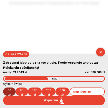
© Stowarzyszenie Kultury Chrześcijańskiej im. ks. Piotra Skargi
2026-08-09 11:48:47
×
Cel na 2026 rok
Zatrzymaj ideologiczną rewolucję. Twoje wsparcie to głos za
Polską chrześcijańską!
mamy:
218 543 zł
cel:
500 000 zł
44%
wybierz kwotę:
60
80
100
200
500
zł
zł
zł
zł
zł
Wspieram