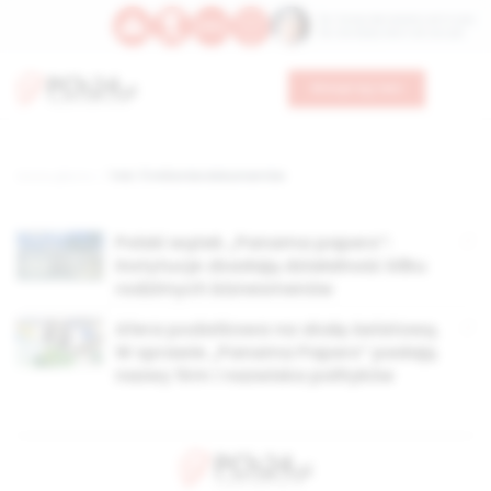
Św. Teresy Benedykty od Krzyża
Św. Kandydy Marii od Jezusa
Wesprzyj nas
Strona główna
TAG: 11 milionów dokumentów
Polski wątek „Panama papers”:
instytucje zbadają działalność kilku
rodzimych biznesmenów
Afera podatkowa na skalę światową.
W sprawie „Panama Papers” padają
nazwy firm i nazwiska polityków