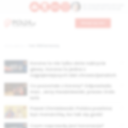
Św. Teresy Benedykty od Krzyża
Św. Kandydy Marii od Jezusa
Wesprzyj nas
Strona główna
TAG: 1000 lat Korony
Korona to nie tylko złote nakrycie
głowy. Korona to jedna z
najpiękniejszych idei chrześcijańskich
Co pozostało z Korony? Odpowiada
mec. Jerzy Kwaśniewski, prezes Ordo
Iuris
Paweł Chmielewski: Polska powinna
być monarchią, bo tak się godzi
Czym naprawdę jest koronacja?