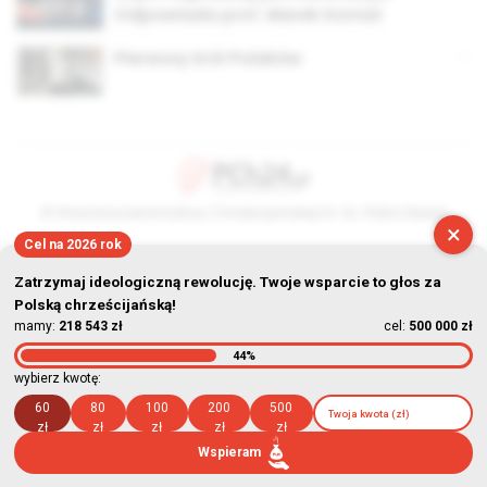
Odpowiada prof. Marek Kornat
Pierwszy król Polaków
© Stowarzyszenie Kultury Chrześcijańskiej im. ks. Piotra Skargi
×
Cel na 2026 rok
2026-08-09 06:09:57
Zatrzymaj ideologiczną rewolucję. Twoje wsparcie to głos za
Polską chrześcijańską!
mamy:
218 543 zł
cel:
500 000 zł
44%
wybierz kwotę:
60
80
100
200
500
zł
zł
zł
zł
zł
Wspieram