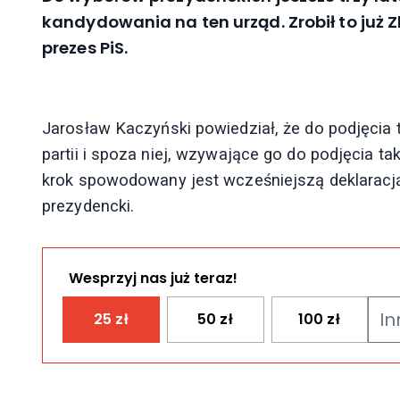
kandydowania na ten urząd. Zrobił to już Z
prezes PiS.
Jarosław Kaczyński powiedział, że do podjęcia t
partii i spoza niej, wzywające go do podjęcia taki
krok spowodowany jest wcześniejszą deklaracją 
prezydencki.
Wesprzyj nas już teraz!
25
zł
50
zł
100
zł