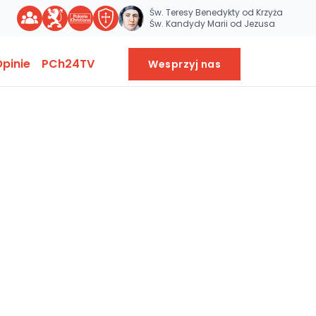
Św. Teresy Benedykty od Krzyża
Św. Kandydy Marii od Jezusa
pinie
PCh24TV
Wesprzyj nas