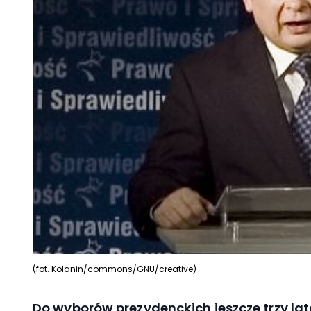
(fot. Kolanin/commons/GNU/creative)
Do wyborów prezydenckich jeszcze trzy lata