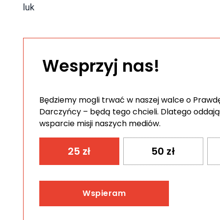
luk
Wesprzyj nas!
Będziemy mogli trwać w naszej walce o Prawdę 
Darczyńcy – będą tego chcieli. Dlatego oddają
wsparcie misji naszych mediów.
25
zł
50
zł
Wspieram