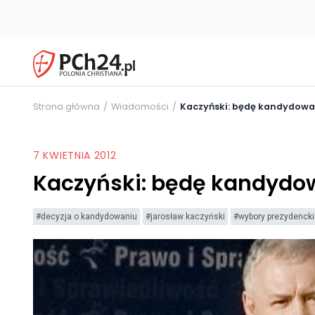
Strona główna
Wiadomości
Kaczyński: będę kandydowa
7 KWIETNIA 2012
Kaczyński: będę kandydow
#decyzja o kandydowaniu
#jarosław kaczyński
#wybory prezydencki