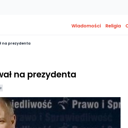
Wiadomości
Religia
O
ł na prezydenta
ał na prezydenta
e