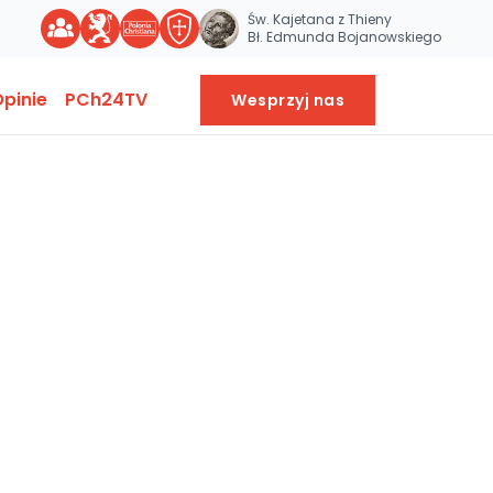
Św. Kajetana z Thieny
Bł. Edmunda Bojanowskiego
pinie
PCh24TV
Wesprzyj nas