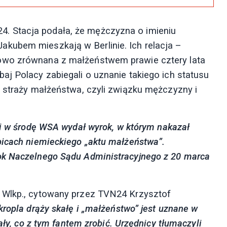
. Stacja podała, że mężczyzna o imieniu
kubem mieszkają w Berlinie. Ich relacja –
owo zrównana z małżeństwem prawie cztery lata
aj Polacy zabiegali o uznanie takiego ich statusu
a straży małżeństwa, czyli związku mężczyzny i
 i w środę WSA wydał wyrok, w którym nakazał
bicach niemieckiego „aktu małżeństwa”.
ok Naczelnego Sądu Administracyjnego z 20 marca
 Wlkp., cytowany przez TVN24 Krzysztof
kropla drąży skałę i „małżeństwo” jest uznane w
ały, co z tym fantem zrobić. Urzędnicy tłumaczyli