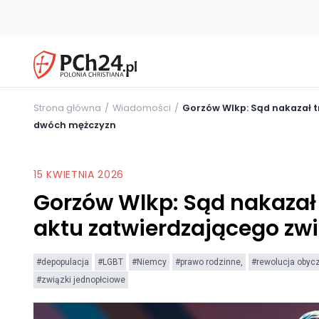
Strona główna
Wiadomości
Gorzów Wlkp: Sąd nakazał t
dwóch mężczyzn
15 KWIETNIA 2026
Gorzów Wlkp: Sąd nakazał
aktu zatwierdzającego zw
#depopulacja
#LGBT
#Niemcy
#prawo rodzinne,
#rewolucja obyc
#związki jednopłciowe