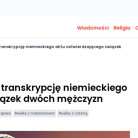
Wiadomości
Religia
O
ranskrypcję niemieckiego aktu zatwierdzającego związek
 transkrypcję niemieckiego
iązek dwóch mężczyzn
zajowa
#walka z małżeństwem
#walka z rodziną