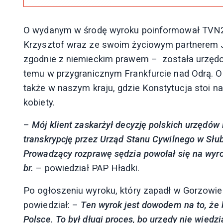
O wydanym w środę wyroku poinformował TVN24
Krzysztof wraz ze swoim życiowym partnerem Ja
zgodnie z niemieckim prawem – została urzęd
temu w przygranicznym Frankfurcie nad Odrą. Ob
także w naszym kraju, gdzie Konstytucja stoi n
kobiety.
–
Mój klient zaskarżył decyzję polskich urzędów
transkrypcję przez Urząd Stanu Cywilnego w Słu
Prowadzący rozprawę sędzia powołał się na wyr
br.
– powiedział PAP Hładki.
Po ogłoszeniu wyroku, który zapadł w Gorzowie
powiedział: –
Ten wyrok jest dowodem na to, że 
Polsce. To był długi proces, bo urzędy nie wiedzi