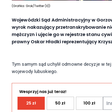
(Grafika: Grok/Twitter (X))
Wojewódzki Sąd Administracyjny w Gorzo
wyrok nakazujący przetranskrybowanie n
mężczyzn i ujęcie go w rejestrze stanu cy
prawny Oskar Hładki reprezentujący Krzysz
Tym samym sąd uchylił odmowne decyzje w tej 
wojewody lubuskiego.
Wesprzyj nas już teraz!
25
zł
50
zł
100
zł