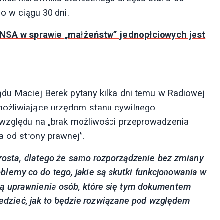
go w ciągu 30 dni.
NSA w sprawie „małżeństw” jednopłciowych jest
ądu Maciej Berek pytany kilka dni temu w Radiowej
możliwiające urzędom stanu cywilnego
e względu na „brak możliwości przeprowadzenia
 od strony prawnej”.
prosta, dlatego że samo rozporządzenie bez zmiany
emy co do tego, jakie są skutki funkcjonowania w
ą uprawnienia osób, które się tym dokumentem
wiedzieć, jak to będzie rozwiązane pod względem