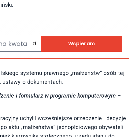
iński.
Wspieram
lskiego systemu prawnego „małżeństw” osób tej
 z ustawy o dokumentach.
ządzenie i formularz w programie komputerowym
–
acyjny uchylił wcześniejsze orzeczenie i decyzje
ego aktu „małżeństwa” jednopłciowego obywateli
wnież kierownika stołecznego urzędu stanu do