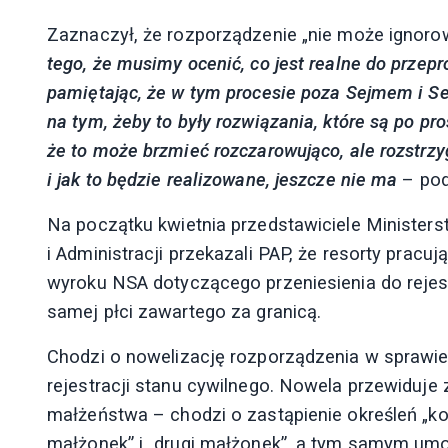
Zaznaczył, że rozporządzenie „nie może ignor
tego, że musimy ocenić, co jest realne do prze
pamiętając, że w tym procesie poza Sejmem i S
na tym, żeby to były rozwiązania, które są po p
że to może brzmieć rozczarowująco, ale rozstrzy
i jak to będzie realizowane, jeszcze nie ma
– podk
Na początku kwietnia przedstawiciele Minister
i Administracji przekazali PAP, że resorty prac
wyroku NSA dotyczącego przeniesienia do rejes
samej płci zawartego za granicą.
Chodzi o nowelizację rozporządzenia w spra
rejestracji stanu cywilnego. Nowela przewiduje
małżeństwa – chodzi o zastąpienie określeń „ko
małżonek” i „drugi małżonek”, a tym samym umoż