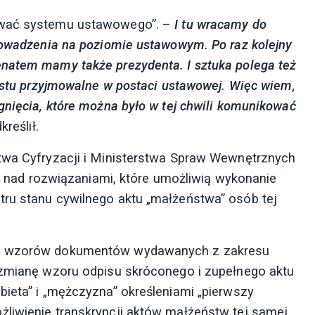
ować systemu ustawowego”. –
I tu wracamy do
prowadzenia na poziomie ustawowym. Po raz kolejny
enatem mamy także prezydenta. I sztuka polega też
rostu przyjmowalne w postaci ustawowej. Więc wiem,
gnięcia, które można było w tej chwili komunikować
reślił.
stwa Cyfryzacji i Ministerstwa Spraw Wewnętrznych
ują nad rozwiązaniami, które umożliwią wykonanie
tru stanu cywilnego aktu „małżeństwa” osób tej
wie wzorów dokumentów wydawanych z zakresu
 zmianę wzoru odpisu skróconego i zupełnego aktu
bieta” i „mężczyzna” określeniami „pierwszy
liwienie transkrypcji aktów małżeństw tej samej