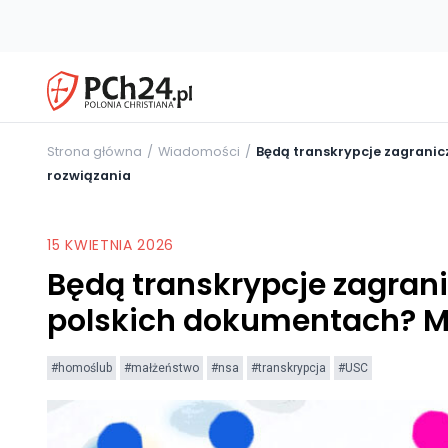
Strona główna
Wiadomości
Będą transkrypcje zagran
rozwiązania
15 KWIETNIA 2026
Będą transkrypcje zagra
polskich dokumentach? M
#homoślub
#małżeństwo
#nsa
#transkrypcja
#USC