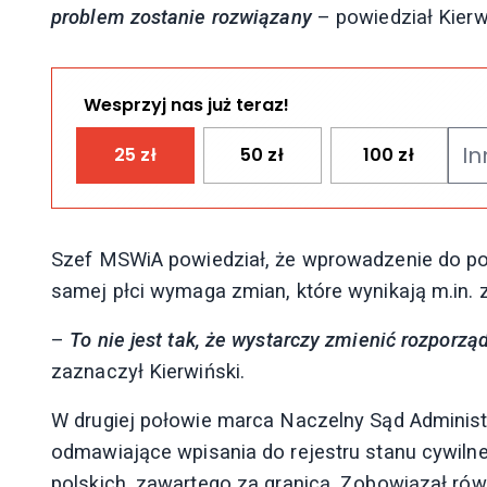
problem zostanie rozwiązany
– powiedział Kierw
Wesprzyj nas już teraz!
25
zł
50
zł
100
zł
Szef MSWiA powiedział, że wprowadzenie do po
samej płci wymaga zmian, które wynikają m.in.
–
To nie jest tak, że wystarczy zmienić rozpor
zaznaczył Kierwiński.
W drugiej połowie marca Naczelny Sąd Administr
odmawiające wpisania do rejestru stanu cywiln
polskich, zawartego za granicą. Zobowiązał ró