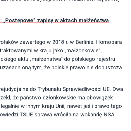
s: „Postępowe” zapisy w aktach małżeństwa
laków zawartego w 2018 r. w Berlinie. Homopara
 traktowanymi w kraju jako „małżonkowie”,
eckiego aktu „małżeństwa” do polskiego rejestru
 uzasadnioną tym, że polskie prawo nie dopuszcza
prejudycjalne do Trybunału Sprawiedliwości UE. Dwa
ł orzekł, że państwo członkowskie ma obowiązek
egalnie w innym kraju Unii, nawet jeśli prawo tego
powiedzi TSUE sprawa wróciła na wokandę NSA.