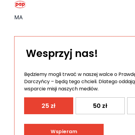
MA
Wesprzyj nas!
Będziemy mogli trwać w naszej walce o Prawdę 
Darczyńcy – będą tego chcieli. Dlatego oddają
wsparcie misji naszych mediów.
25
zł
50
zł
Wspieram