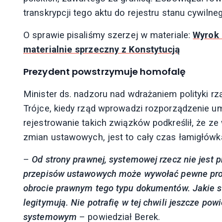
transkrypcji tego aktu do rejestru stanu cywilne
O sprawie pisaliśmy szerzej w materiale:
Wyrok 
materialnie sprzeczny z Konstytucją
Prezydent powstrzymuje homofalę
Minister ds. nadzoru nad wdrażaniem polityki rz
Trójce, kiedy rząd wprowadzi rozporządzenie u
rejestrowanie takich związków podkreślił, że z
zmian ustawowych, jest to cały czas łamigłówka
–
Od strony prawnej, systemowej rzecz nie jest 
przepisów ustawowych może wywołać pewne probl
obrocie prawnym tego typu dokumentów. Jakie s
legitymują. Nie potrafię w tej chwili jeszcze po
systemowym
– powiedział Berek.