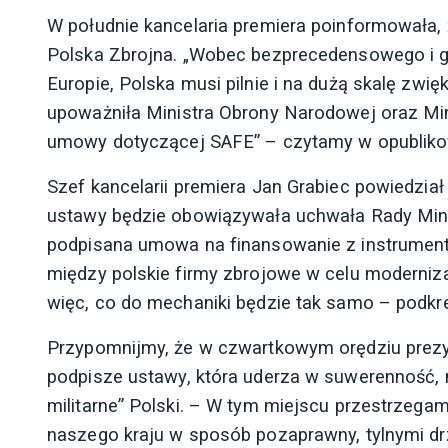
W południe kancelaria premiera poinformowała,
Polska Zbrojna. „Wobec bezprecedensowego i 
Europie, Polska musi pilnie i na dużą skalę zwi
upoważniła Ministra Obrony Narodowej oraz Min
umowy dotyczącej SAFE” – czytamy w opublik
Szef kancelarii premiera Jan Grabiec powiedzia
ustawy będzie obowiązywała uchwała Rady Mini
podpisana umowa na finansowanie z instrument
między polskie firmy zbrojowe w celu moderniza
więc, co do mechaniki będzie tak samo – podkreś
Przypomnijmy, że w czwartkowym orędziu prezyde
podpisze ustawy, która uderza w suwerenność,
militarne” Polski. – W tym miejscu przestrzega
naszego kraju w sposób pozaprawny, tylnymi drz