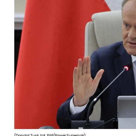
(Donald Tusk, fot. PAP/Paweł Supernak)