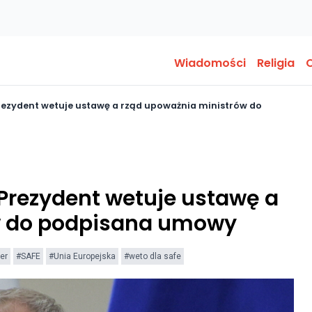
Wiadomości
Religia
O
Prezydent wetuje ustawę a rząd upoważnia ministrów do
 Prezydent wetuje ustawę a
w do podpisana umowy
er
#SAFE
#Unia Europejska
#weto dla safe