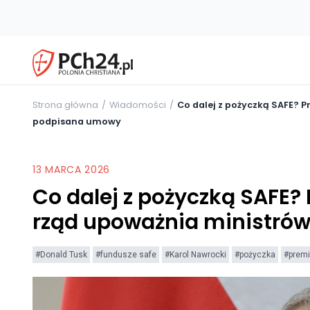
Strona główna
Wiadomości
Co dalej z pożyczką SAFE? 
podpisana umowy
13 MARCA 2026
Co dalej z pożyczką SAFE?
rząd upoważnia ministró
#Donald Tusk
#fundusze safe
#Karol Nawrocki
#pożyczka
#premi