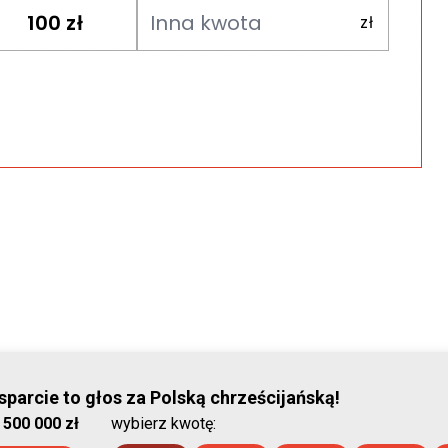
100
zł
© Stowar
parcie to głos za Polską chrześcijańską!
:
500 000 zł
wybierz kwotę:
2026-08-06