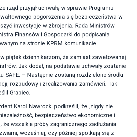
 że rząd przyjął uchwałę w sprawie Programu
gwałtownego pogorszenia się bezpieczeństwa w
ększyć inwestycje w zbrojenia. Rada Ministrów
istra Finansów i Gospodarki do podpisania
owanym na stronie KPRM komunikacie.
ł w piątek dziennikarzom, że zamiast zawetowanej
strów. Jak dodał, na podstawie uchwały zostanie
u SAFE. – Następnie zostaną rozdzielone środki
cji, rozbudowy i zrealizowania zamówień. Tak
lił Grabiec.
nt Karol Nawrocki podkreślił, że „nigdy nie
 niezależność, bezpieczeństwo ekonomiczne i
m, że wszelkie próby zagranicznego zadłużania
wiami, wcześniej, czy później spotkają się z