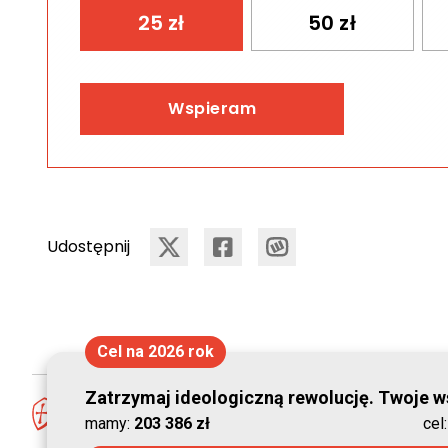
25
zł
50
zł
Wspieram
Udostępnij
Cel na 2026 rok
Zatrzymaj ideologiczną rewolucję. Twoje ws
mamy:
203 386 zł
cel