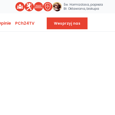
Św. Hormizdasa, papieża
Bł. Oktawiana, biskupa
pinie
PCh24TV
Wesprzyj nas