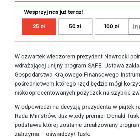
Wesprzyj nas już teraz!
25
zł
50
zł
100
zł
W czwartek wieczorem prezydent Nawrocki poin
wdrażającej unijny program SAFE. Ustawa zakł
Gospodarstwa Krajowego Finansowego Instrum
pośrednictwem którego rząd będzie mógł korzys
niskooprocentowanych pożyczek na szybkie zwi
W odpowiedzi na decyzję prezydenta w piątek 
Rada Ministrów. Już wtedy premier Donald Tusk 
podstawie której zostanie zrealizowany progra
zatrzyma – oświadczył Tusk.