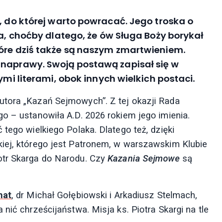
, do której warto powracać. Jego troska o
ka, choćby dlatego, że ów Sługa Boży borykał
tóre dziś także są naszym zmartwieniem.
 naprawy. Swoją postawą zapisał się w
ymi literami, obok innych wielkich postaci.
utora „Kazań Sejmowych”. Z tej okazji Rada
o – ustanowiła A.D. 2026 rokiem jego imienia.
 tego wielkiego Polaka. Dlatego też, dzięki
iej, którego jest Patronem, w warszawskim Klubie
otr Skarga do Narodu. Czy
Kazania Sejmowe
są
nat
, dr Michał Gołębiowski i Arkadiusz Stelmach,
nić chrześcijaństwa. Misja ks. Piotra Skargi na tle