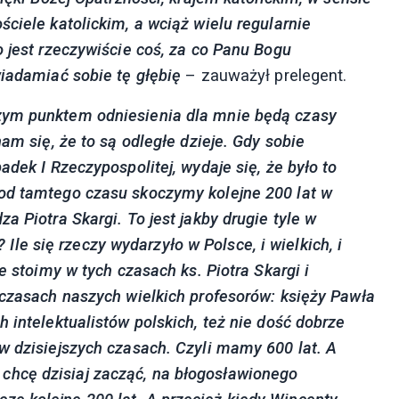
ściele katolickim,
a wciąż wielu regularnie
o jest rzeczywiście coś, za co Panu Bogu
wiadamiać sobie tę głębię
– zauważył prelegent.
zym punktem odniesienia dla mnie będą czasy
am się, że to są odległe dzieje.
Gdy sobie
padek I Rzeczypospolitej, wydaje się, że było to
 od tamtego czasu skoczymy kolejne 200 lat w
za Piotra Skargi.
To jest jakby drugie tyle w
? Ile się rzeczy wydarzyło w Polsce, i wielkich, i
e stoimy w tych czasach ks. Piotra Skargi i
 czasach
naszych wielkich profesorów: księży Pawła
ch intelektualistów polskich, też nie dość dobrze
w dzisiejszych czasach.
Czyli mamy 600 lat.
A
a chcę dzisiaj zacząć,
na błogosławionego