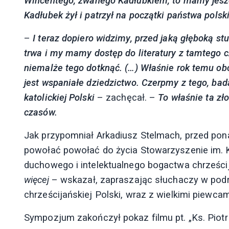
Wincentego, zwanego Kadłubkiem, to mamy jeszc
Kadłubek żył i patrzył na początki państwa polsk
–
I teraz dopiero widzimy, przed jaką głęboką st
trwa
i my mamy dostęp do literatury z tamtego 
niemalże tego dotknąć. (…) W
łaśnie rok temu ob
jest wspaniałe dziedzictwo. C
zerpmy z tego, bad
katolickiej Polski
– zachęcał.
–
To właśnie ta zło
czasów.
Jak przypomniał Arkadiusz Stelmach, przed pon
powołać
powołać do życia Stowarzyszenie im. K
duchowego i intelektualnego bogactwa chrześcij
więcej
– wskazał, zapraszając słuchaczy w podró
chrześcijańskiej Polski, wraz z wielkimi piewcam
Sympozjum zakończył pokaz filmu pt. „Ks. Piotr