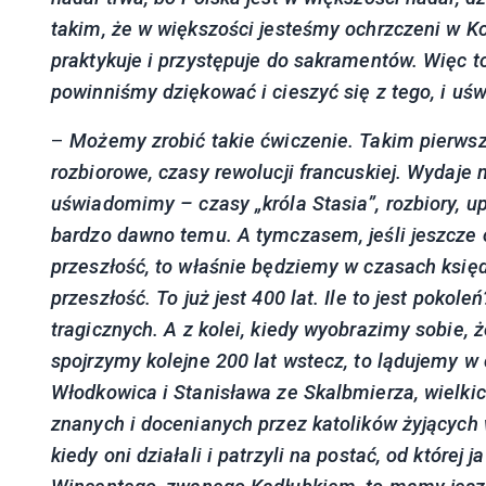
takim, że w większości jesteśmy ochrzczeni w Ko
praktykuje i przystępuje do sakramentów.
Więc t
powinniśmy dziękować i cieszyć się z tego, i uś
–
Możemy zrobić takie ćwiczenie.
Takim pierws
rozbiorowe, czasy rewolucji francuskiej.
Wydaje n
uświadomimy
–
czasy „króla Stasia”, rozbiory, u
bardzo dawno temu.
A tymczasem, jeśli jeszcze
przeszłość, to właśnie będziemy w czasach księd
przeszłość.
To już jest 400 lat.
I
le to jest pokoleń
tragicznych.
A z kolei, kiedy wyobrazimy sobie, ż
spojrzymy kolejne 200 lat wstecz,
to lądujemy w
Włodkowica i Stanisława ze Skalbmierza, w
ielki
znanych i docenianych przez katolików żyjących 
kiedy oni działali i patrzyli na postać, od której j