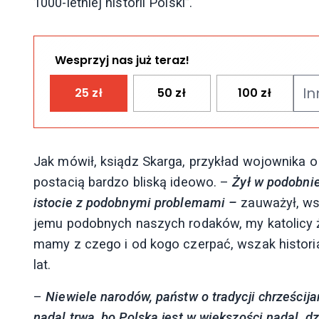
1000-letniej historii Polski”.
Wesprzyj nas już teraz!
25
zł
50
zł
100
zł
Jak mówił, ksiądz Skarga, przykład wojownika o 
postacią bardzo bliską ideowo. –
Żył w podobnie
istocie z podobnymi problemami
–
zauważył, ws
jemu podobnych naszych rodaków
, my katolic
mamy z czego i od kogo czerpać, wszak historia
lat.
–
N
iewiele narodów, państw o tradycji chrześcija
nadal trwa, bo Polska jest w większości nadal,
dz