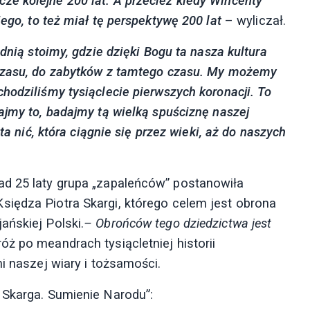
ze kolejne 200 lat.
A przecież kiedy Wincenty
iego, to też miał tę perspektywę 200 lat
– wyliczał.
udnią stoimy, gdzie dzięki Bogu ta nasza kultura
czasu, do zabytków z tamtego czasu.
My możemy
chodziliśmy tysiąclecie pierwszych koronacji.
T
o
ajmy to,
badajmy tą wielką spuściznę naszej
ta nić, która ciągnie się przez wieki, aż do naszych
ad 25 laty grupa „zapaleńców” postanowiła
siędza Piotra Skargi, którego celem jest obrona
ańskiej Polski.
–
Obrońców tego dziedzictwa jest
ż po meandrach tysiącletniej historii
i naszej wiary i tożsamości.
 Skarga. Sumienie Narodu”: