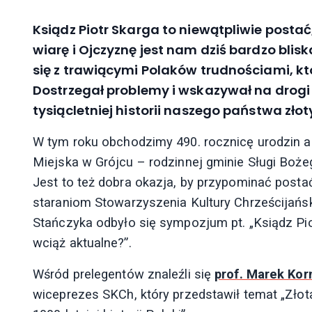
Ksiądz Piotr Skarga to niewątpliwie postać
wiarę i Ojczyznę jest nam dziś bardzo blis
się z trawiącymi Polaków trudnościami, k
Dostrzegał problemy i wskazywał na drogi
tysiącletniej historii naszego państwa złot
W tym roku obchodzimy 490. rocznicę urodzin a
Miejska w Grójcu – rodzinnej gminie Sługi Bożeg
Jest to też dobra okazja, by przypominać postać
staraniom Stowarzyszenia Kultury Chrześcijańsk
Stańczyka odbyło się sympozjum pt. „Ksiądz Pi
wciąż aktualne?”.
Wśród prelegentów znaleźli się
prof. Marek Kor
wiceprezes SKCh, który przedstawił temat „Złota 