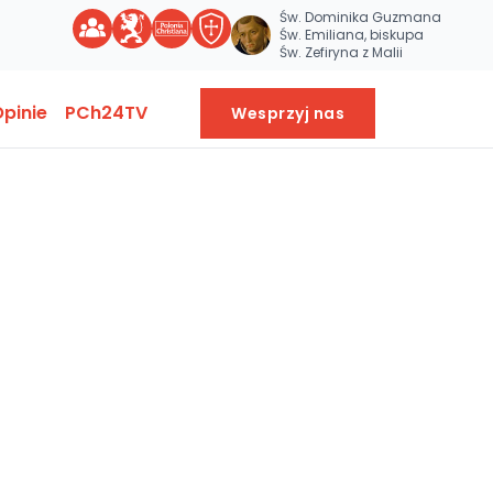
Św. Dominika Guzmana
Św. Emiliana, biskupa
Św. Zefiryna z Malii
pinie
PCh24TV
Wesprzyj nas