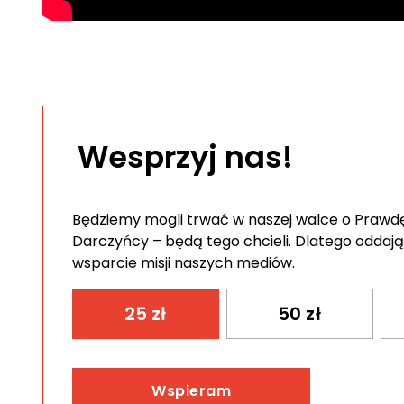
Wesprzyj nas!
Będziemy mogli trwać w naszej walce o Prawdę 
Darczyńcy – będą tego chcieli. Dlatego oddają
wsparcie misji naszych mediów.
25
zł
50
zł
Wspieram