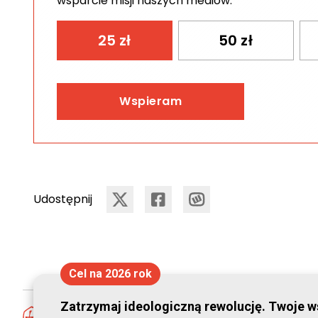
wsparcie misji naszych mediów.
25
zł
50
zł
Wspieram
Udostępnij
Cel na 2026 rok
Zatrzymaj ideologiczną rewolucję. Twoje ws