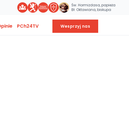
Św. Hormizdasa, papieża
Bł. Oktawiana, biskupa
pinie
PCh24TV
Wesprzyj nas