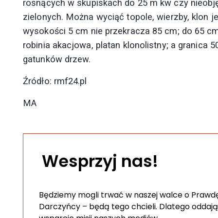
rosnących w skupiskach do 25 m kw czy nieobję
zielonych. Można wyciąć topole, wierzby, klon je
wysokości 5 cm nie przekracza 85 cm; do 65 cm
robinia akacjowa, platan klonolistny; a granic
gatunków drzew.
Źródło: rmf24.pl
MA
Wesprzyj nas!
Będziemy mogli trwać w naszej walce o Prawdę 
Darczyńcy – będą tego chcieli. Dlatego oddają