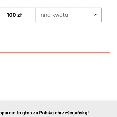
100
zł
© Stowar
parcie to głos za Polską chrześcijańską!