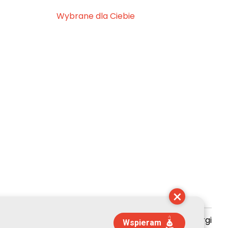
Wybrane dla Ciebie
×
zyszenie Kultury Chrześcijańskiej im. ks. Piotra Skargi
Wspieram