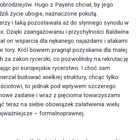
obrodziejów. Hugo z Payens chciał, by jego
dzili życie ubogie, naznaczone pokutą.
cerzy i taką pozostawała aż do słynnego synodu w
x. Dzięki zaangażowaniu i przychylności Baldwina
ywał on wsparcia dla nękanego najazdami i atakami
 tory. Król bowiem pragnął pozyskania dla małej
ch za zakon rycerski, co pozwoliłoby na rekrutację
ając po europejskie rycerstwo. I choć sam
erzał budować wielkiej struktury, chcąc tylko
Kościołowi, to jednak pod wpływem szczerego
e nowe zadanie i wraz z pięcioma towarzyszami
ć teraz na siebie obowiązek załatwienia wielu
ajważniejsze – formalnoprawnej.