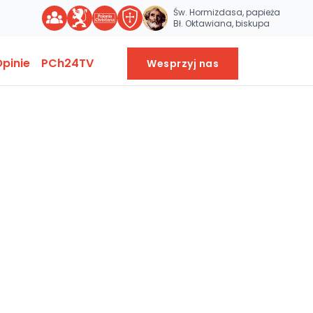
Św. Hormizdasa, papieża
Bł. Oktawiana, biskupa
pinie
PCh24TV
Wesprzyj nas