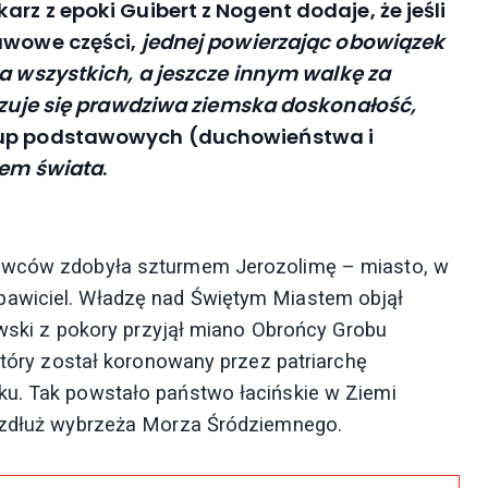
rz z epoki Guibert z Nogent dodaje, że jeśli
tawowe części,
jednej powierzając obowiązek
a wszystkich, a jeszcze innym walkę za
lizuje się prawdziwa ziemska doskonałość,
grup podstawowych (duchowieństwa i
rem świata
.
żowców zdobyła szturmem Jerozolimę – miasto, w
bawiciel. Władzę nad Świętym Miastem objął
lewski z pokory przyjął miano Obrońcy Grobu
 który został koronowany przez patriarchę
ku. Tak powstało państwo łacińskie w Ziemi
 wzdłuż wybrzeża Morza Śródziemnego.