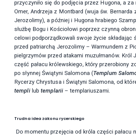
przyczyniło się do podjęcia przez Hugona, a za n
Omer, Andrzeja z Montbard (wuja św. Bernarda z 
Jerozolimy), a później i Hugona hrabiego Szampa
służbę Bogu i Kościołowi poprzez czynną obro
celowi podporządkowali swoje życie składając 
przed patriarchą Jerozolimy – Warmundem z Pic
pielgrzymów przed atakami muzułmanów. Król Je
część pałacu królewskiego, który przerobiony z
po słynnej Świątyni Salomona (
Templum Salomo
Rycerzy Chrystusa i Świątyni Salomona, od któ
templi
lub
templarii
– templariuszami.
Trudna idea zakonu rycerskiego
Do momentu przejęcia od króla części pałacu na