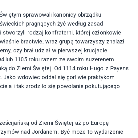
Świętym sprawowali kanonicy obrządku
a świeckich pragnących żyć według zasad
stworzyli rodzaj konfraterni, której członkowie
m właśnie bractwie, wraz grupą towarzyszy znalazł
my, czy brał udział w pierwszej krucjacie
104 lub 1105 roku razem ze swoim suzerenem
mką do Ziemi Świętej. Od 1114 roku Hugo z Payens
t. Jako wdowiec oddał się gorliwie praktykom
iciela i tak zrodziło się powołanie pokutującego
rześcijańską od Ziemi Świętej aż po Europę
lgrzymów nad Jordanem. Być może to wydarzenie