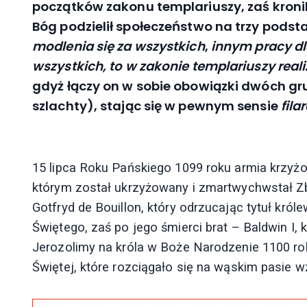
początków zakonu templariuszy, zaś kronika
Bóg podzielił społeczeństwo na trzy pods
modlenia się za wszystkich
,
innym pracy dl
wszystkich, to w zakonie templariuszy rea
gdyż łączy on w sobie obowiązki dwóch 
szlachty), stając się w pewnym sensie
fila
15 lipca Roku Pańskiego 1099 roku armia krzy
którym został ukrzyżowany i zmartwychwstał Z
Gotfryd de Bouillon, który odrzucając tytuł kró
Świętego, zaś po jego śmierci brat – Baldwin I,
Jerozolimy na króla w Boże Narodzenie 1100 ro
Świętej, które rozciągało się na wąskim pasie