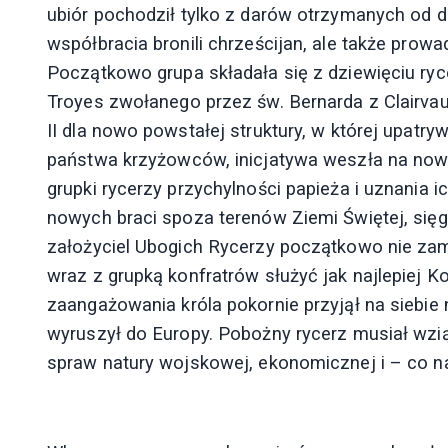
ubiór pochodził tylko z darów otrzymanych od d
współbracia bronili chrześcijan, ale także prowa
Początkowo grupa składała się z dziewięciu ry
Troyes zwołanego przez św. Bernarda z Clairvau
II dla nowo powstałej struktury, w której upatr
państwa krzyżowców, inicjatywa weszła na nowe
grupki rycerzy przychylności papieża i uznania i
nowych braci spoza terenów Ziemi Świętej, sięg
założyciel Ubogich Rycerzy początkowo nie zami
wraz z grupką konfratrów służyć jak najlepiej 
zaangażowania króla pokornie przyjął na siebi
wyruszył do Europy. Pobożny rycerz musiał wzią
spraw natury wojskowej, ekonomicznej i – co n