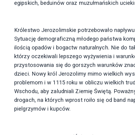
egipskich, beduinów oraz muzułmańskich uciekinier
Królestwo Jerozolimskie potrzebowało napływu ch
Sytuację demograficzną młodego państwa kompl
ilością opadów i bogactw naturalnych. Nie do ta
którzy oczekiwali lepszego wyżywienia i warunkó
przystosowania się do gorszych warunków znac
dzieci. Nowy król Jerozolimy mimo wielkich wy
problemom i w 1115 roku w obliczu wielkich trud
Wschodu, aby zaludniali Ziemię Świętą. Poważn
drogach, na których wprost roiło się od band 
pielgrzymów i kupców.