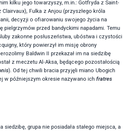
im kilku jego towarzyszy, m.in.: Gotfryda z Saint-
Clairvaux), Fulka z Anjou (przyszłego króla
nii, decyzji o ofiarowaniu swojego życia na
nę pielgrzymów przed bandyckimi napadami. Temu
śluby zakonne posłuszeństwa, ubóstwa i czystości
quigny, który powierzył im misję obrony
rozolimy Baldwin II przekazał im na siedzibę
ostał z meczetu Al-Aksa, będącego pozostałością
nis
). Od tej chwili bracia przyjęli miano Ubogich
rej w późniejszym okresie nazywano ich
fratres
 siedzibę, grupa nie posiadała stałego miejsca, a