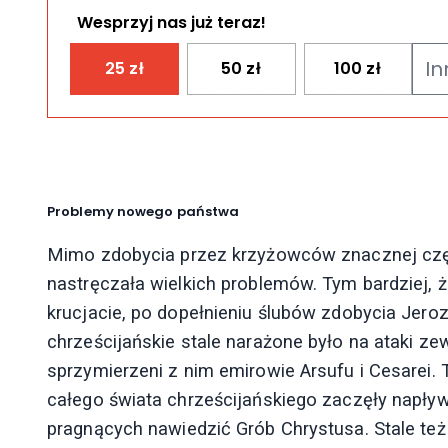
Wesprzyj nas już teraz!
25
zł
50
zł
100
zł
Problemy nowego państwa
Mimo zdobycia przez krzyżowców znacznej częśc
nastręczała wielkich problemów. Tym bardziej, ż
krucjacie, po dopełnieniu ślubów zdobycia Jero
chrześcijańskie stale narażone było na ataki zew
sprzymierzeni z nim emirowie Arsufu i Cesare
całego świata chrześcijańskiego zaczęły napływ
pragnących nawiedzić Grób Chrystusa. Stale też