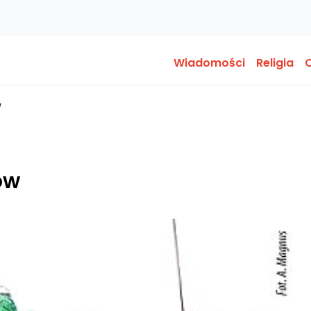
Wiadomości
Religia
O
w
ów