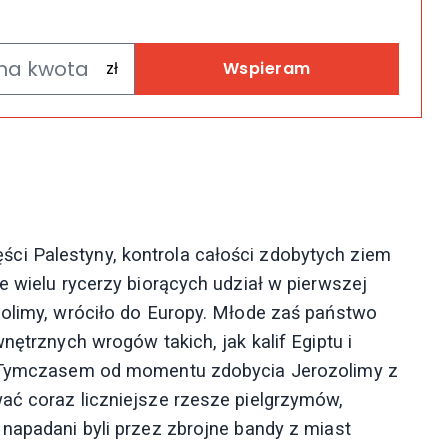
Wspieram
i Palestyny, kontrola całości zdobytych ziem
e wielu rycerzy biorących udział w pierwszej
zolimy, wróciło do Europy. Młode zaś państwo
nętrznych wrogów takich, jak kalif Egiptu i
i. Tymczasem od momentu zdobycia Jerozolimy z
ać coraz liczniejsze rzesze pielgrzymów,
 napadani byli przez zbrojne bandy z miast