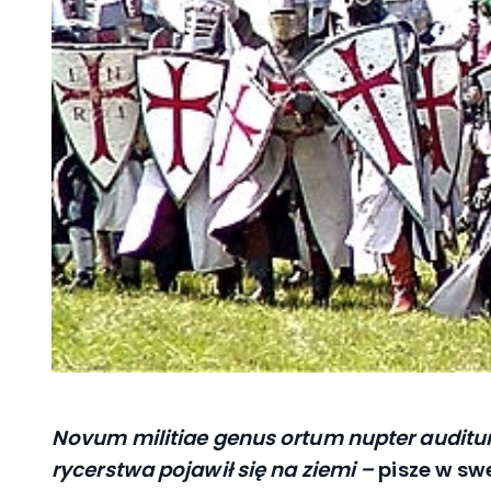
Novum militiae
genus ortum nupter auditur 
rycerstwa pojawił się na ziemi –
pisze w sw