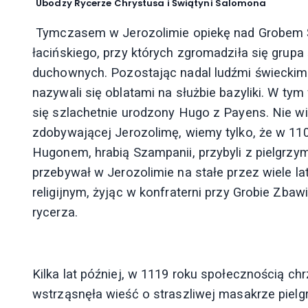
Ubodzy Rycerze Chrystusa i Świątyni Salomona
Tymczasem w Jerozolimie opiekę nad Grobem 
łacińskiego, przy których zgromadziła się grup
duchownych. Pozostając nadal ludźmi świeckimi 
nazywali się oblatami na służbie bazyliki. W ty
się szlachetnie urodzony Hugo z Payens. Nie wie
zdobywającej Jerozolimę, wiemy tylko, że w 1
Hugonem, hrabią Szampanii, przybyli z pielgrzy
przebywał w Jerozolimie na stałe przez wiele la
religijnym, żyjąc w konfraterni przy Grobie Zbaw
rycerza.
Kilka lat później, w 1119 roku społecznością ch
wstrząsnęła wieść o straszliwej masakrze pie