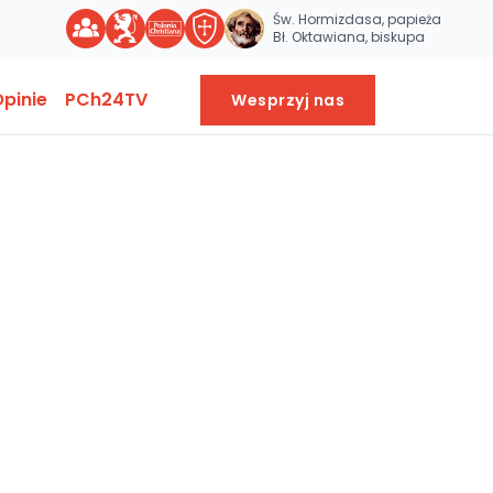
Św. Hormizdasa, papieża
Bł. Oktawiana, biskupa
pinie
PCh24TV
Wesprzyj nas