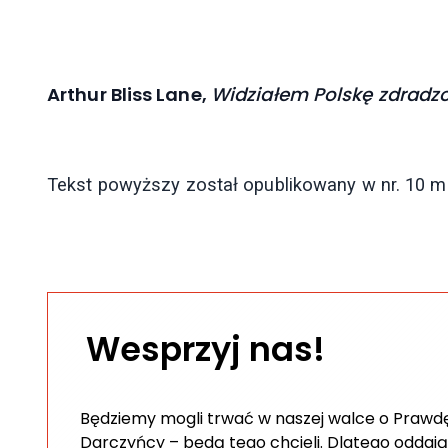
Arthur Bliss Lane,
Widziałem Polskę zdradz
Tekst powyższy został opublikowany w nr. 10
Wesprzyj nas!
Będziemy mogli trwać w naszej walce o Prawdę 
Darczyńcy – będą tego chcieli. Dlatego oddają