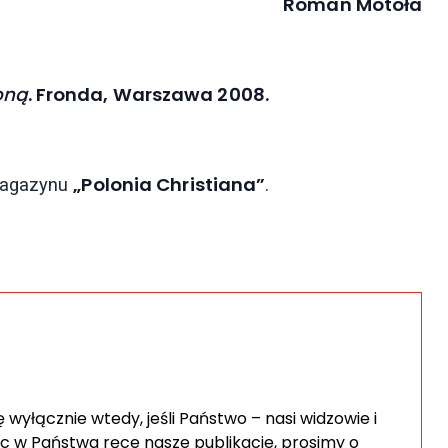
Roman Motoła
oną
. Fronda, Warszawa 2008.
„Polonia Christiana”
 magazynu
.
wyłącznie wtedy, jeśli Państwo – nasi widzowie i
c w Państwa ręce nasze publikacje, prosimy o