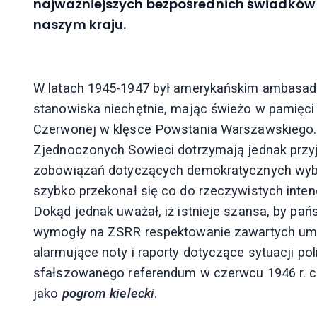
najważniejszych bezpośrednich świadków
naszym kraju.
W latach 1945-1947 był amerykańskim ambasado
stanowiska niechętnie, mając świeżo w pamięci 
Czerwonej w klęsce Powstania Warszawskiego. L
Zjednoczonych Sowieci dotrzymają jednak przyję
zobowiązań dotyczących demokratycznych wybo
szybko przekonał się co do rzeczywistych intenc
Dokąd jednak uważał, iż istnieje szansa, by pa
wymogły na ZSRR respektowanie zawartych umó
alarmujące noty i raporty dotyczące sytuacji po
sfałszowanego referendum w czerwcu 1946 r. c
jako
pogrom kielecki
.