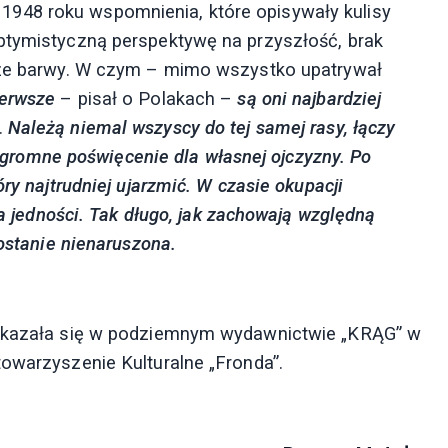
948 roku wspomnienia, które opisywały kulisy
ptymistyczną perspektywę na przyszłość, brak
jsze barwy. W czym – mimo wszystko upatrywał
ierwsze
– pisał o Polakach –
są oni najbardziej
.
Należą niemal wszyscy do tej samej rasy, łączy
i ogromne poświęcenie dla własnej ojczyzny. Po
ry najtrudniej ujarzmić. W czasie okupacji
ia jedności. Tak długo, jak zachowają względną
zostanie nienaruszona.
a ukazała się w podziemnym wydawnictwie „KRĄG” w
towarzyszenie Kulturalne „Fronda”.