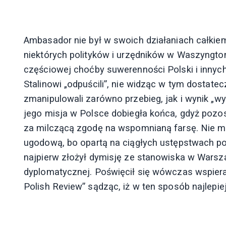
Ambasador nie był w swoich działaniach całki
niektórych polityków i urzędników w Waszyngton
częściowej choćby suwerenności Polski i innyc
Stalinowi „odpuścili”, nie widząc w tym dostate
zmanipulowali zarówno przebieg, jak i wynik „wy
jego misja w Polsce dobiegła końca, gdyż poz
za milczącą zgodę na wspomnianą farsę. Nie mo
ugodową, bo opartą na ciągłych ustępstwach p
najpierw złożył dymisję ze stanowiska w Warsza
dyplomatycznej. Poświęcił się wówczas wspieran
Polish Review” sądząc, iż w ten sposób najlep