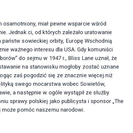
em osamotniony, miał pewne wsparcie wśród
ie. Jednak ci, od których zależało uratowanie
h państw sowieckiej orbity, Europę Wschodnią
cznie ważnego interesu dla USA. Gdy komuniści
borów” do sejmu w 1947 r., Bliss Lane uznał, że
ostawanie na stanowisku mogłoby zostać uznane
gąc zaś pogodzić się ze znacznie więcej niż
olityką swego mocarstwa wobec Sowietów,
wie, a następnie w ogóle wystąpił ze służby
iu sprawy polskiej jako publicysta i sponsor „The
iej może pomóc naszemu narodowi.