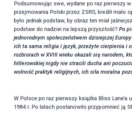
Podsumowując swe, wydane po raz pierwszy w 1
przejmowania Polski przez ZSRS, kreślił mało o
było jednak podstaw, by obraz ten miał jaśnie
podstaw do nadziei na lepszą przyszłość?
Po p
jednorodnym społeczeństwem dzisiejszej Europy
ich ta sama religia i język, przeżyte cierpienia 
rozbiorach w XVIII wieku okazali się narodem, któ
hitlerowskiej nigdy nie stracili ducha ani poczuc
wolność praktyk religijnych, ich siła moralna po
W Polsce po raz pierwszy książka Bliss ­Lane’
1984 r. Po latach postanowiło przypomnieć ją S