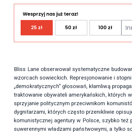
Wesprzyj nas już teraz!
25
zł
50
zł
100
zł
Bliss Lane obserwował systematyczne budowani
wzorcach sowieckich. Represjonowanie i stopni
„demokratycznych” głosowań, kłamliwą propag
traktowanie obywateli amerykańskich, których w
sprzyjanie politycznym przeciwnikom komunist
dygnitarzami, których często przenikliwie opisuj
komunistycznej agentury w Polsce, szybko też p
suwerennymi władzami państwowymi, a tylko s