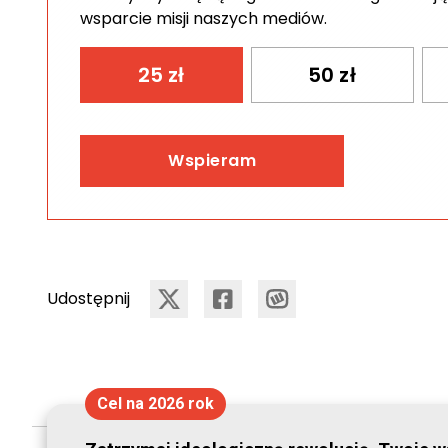
wsparcie misji naszych mediów.
25
zł
50
zł
Wspieram
Udostępnij
Cel na 2026 rok