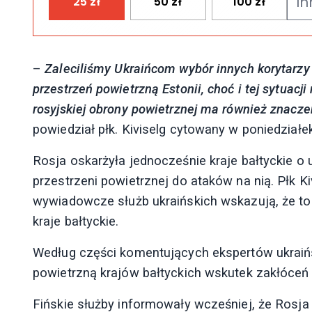
25
zł
50
zł
100
zł
–
Zaleciliśmy Ukraińcom wybór innych korytarzy 
przestrzeń powietrzną Estonii, choć i tej sytuacj
rosyjskiej obrony powietrznej ma również znaczen
powiedział płk. Kiviselg cytowany w poniedziałe
Rosja oskarżyła jednocześnie kraje bałtyckie o 
przestrzeni powietrznej do ataków na nią. Płk Ki
wywiadowcze służb ukraińskich wskazują, że to
kraje bałtyckie.
Według części komentujących ekspertów ukraińs
powietrzną krajów bałtyckich wskutek zakłóceń
Fińskie służby informowały wcześniej, że Rosja