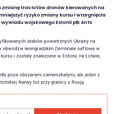
m zmianę tras lotów dronów kierowanych na
zmniejszyć ryzyko zmiany kursu i wtargnięcia
f wywiadu wojskowego Estonii płk Ants
yfikowanych ataków powietrznych Ukrainy na
 w obwodzie leningradzkim (terminale naftowe w
kursu i zostały znalezione w Estonii, na Łotwie,
dły poza obszarami zamieszkałymi, ale jeden z
tońskiej Narwy tuż przy granicy z Rosją.