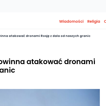
Wiadomości
Religia
O
winna atakować dronami Rosję z dala od naszych granic
 powinna atakować dronami
ranic