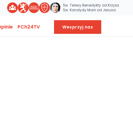
Św. Teresy Benedykty od Krzyża
Św. Kandydy Marii od Jezusa
pinie
PCh24TV
Wesprzyj nas