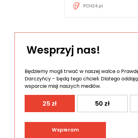
Wesprzyj nas!
Będziemy mogli trwać w naszej walce o Prawdę 
Darczyńcy – będą tego chcieli. Dlatego oddają
wsparcie misji naszych mediów.
25
zł
50
zł
Wspieram