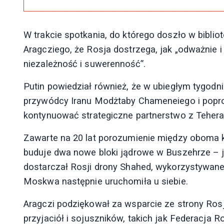
W trakcie spotkania, do którego doszło w biblio
Aragcziego, że Rosja dostrzega, jak „odważnie i
niezależność i suwerenność”.
Putin powiedział również, że w ubiegłym tygo
przywódcy Iranu Modżtaby Chameneiego i popros
kontynuować strategiczne partnerstwo z Teher
Zawarte na 20 lat porozumienie między oboma 
buduje dwa nowe bloki jądrowe w Buszehrze – je
dostarczał Rosji drony Shahed, wykorzystywane 
Moskwa następnie uruchomiła u siebie.
Aragczi podziękował za wsparcie ze strony Rosj
przyjaciół i sojuszników, takich jak Federacja R