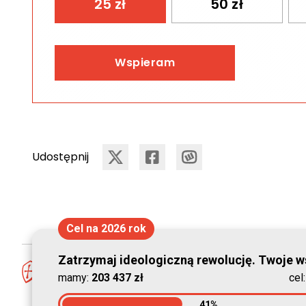
25
zł
50
zł
Wspieram
Udostępnij
Cel na 2026 rok
Zatrzymaj ideologiczną rewolucję. Twoje ws
mamy:
203 437 zł
cel
41%