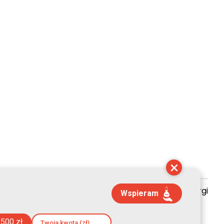
×
zyszenie Kultury Chrześcijańskiej im. ks. Piotra Skargi
Wspieram
 02:20:25
500 zł