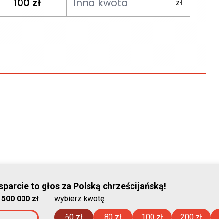
100
zł
parcie to głos za Polską chrześcijańską!
© Stowar
:
500 000 zł
wybierz kwotę:
2026-08-07
60 zł
80 zł
100 zł
200 zł