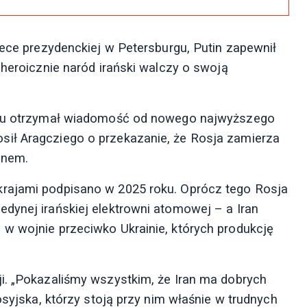
tece prezydenckiej w Petersburgu, Putin zapewnił
 heroicznie naród irański walczy o swoją
dniu otrzymał wiadomość od nowego najwyższego
ił Aragcziego o przekazanie, że Rosja zamierza
anem.
krajami podpisano w 2025 roku. Oprócz tego Rosja
dynej irańskiej elektrowni atomowej – a Iran
w wojnie przeciwko Ukrainie, których produkcję
i. „Pokazaliśmy wszystkim, że Iran ma dobrych
osyjska, którzy stoją przy nim właśnie w trudnych