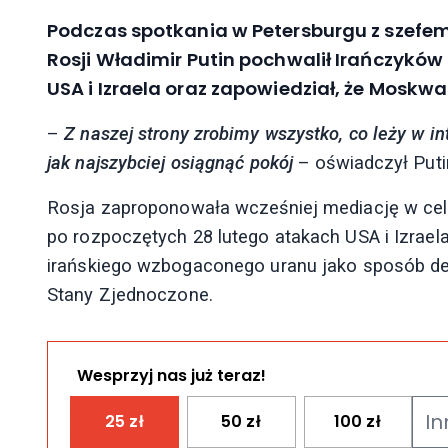
Podczas spotkania w Petersburgu z szef
Rosji Władimir Putin pochwalił Irańczykó
USA i Izraela oraz zapowiedział, że Moskwa
–
Z naszej strony zrobimy wszystko, co leży w in
jak najszybciej osiągnąć pokój
– oświadczył Puti
Rosja zaproponowała wcześniej mediację w celu
po rozpoczętych 28 lutego atakach USA i Izrael
irańskiego wzbogaconego uranu jako sposób dee
Stany Zjednoczone.
Wesprzyj nas już teraz!
25
zł
50
zł
100
zł