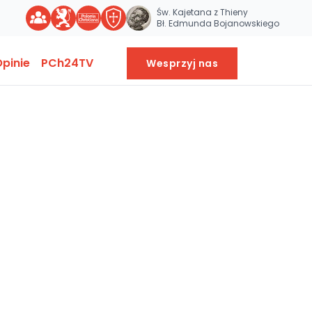
Św. Kajetana z Thieny
Bł. Edmunda Bojanowskiego
pinie
PCh24TV
Wesprzyj nas