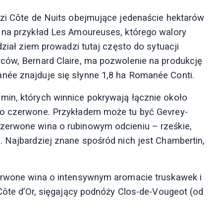
dzi Côte de Nuits obejmujące jedenaście hektarów
k na przykład Les Amoureuses, którego walory
dział ziem prowadzi tutaj często do sytuacji
ców, Bernard Claire, ma pozwolenie na produkcję
née znajduje się słynne 1,8 ha Romanée Conti.
min, których winnice pokrywają łącznie około
no czerwone. Przykładem może tu być Gevrey-
zerwone wina o rubinowym odcieniu – rześkie,
. Najbardziej znane spośród nich jest Chambertin,
zerwone wina o intensywnym aromacie truskawek i
 Côte d’Or, sięgający podnóży Clos-de-Vougeot (od