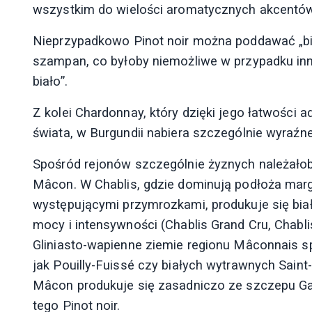
wszystkim do wielości aromatycznych akcentów
Nieprzypadkowo Pinot noir można poddawać „biał
szampan, co byłoby niemożliwe w przypadku i
biało”.
Z kolei Chardonnay, który dzięki jego łatwości 
świata, w Burgundii nabiera szczególnie wyraźn
Spośród rejonów szczególnie żyznych należałob
Mâcon. W Chablis, gdzie dominują podłoża marg
występującymi przymrozkami, produkuje się biał
mocy i intensywności (Chablis Grand Cru, Chablis
Gliniasto-wapienne ziemie regionu Mâconnais sp
jak Pouilly-Fuissé czy białych wytrawnych Saint
Mâcon produkuje się zasadniczo ze szczepu Ga
tego Pinot noir.