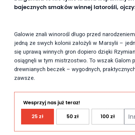
bajecznych smaków winnej latorośli, ojcz
Galowie znali winorośl długo przed narodzenie
jedną ze swych kolonii założyli w Marsylii – j
się uprawą winnych gron dopiero dzięki Rzymia
osiągnęli w tym mistrzostwo. To wszak Galom p
drewnianych beczek – wygodnych, praktycznych 
zawsze.
Wesprzyj nas już teraz!
25
zł
50
zł
100
zł