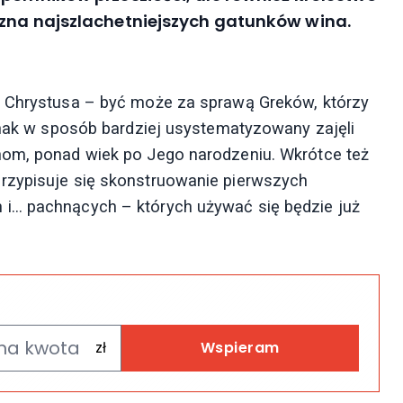
yzna najszlachetniejszych gatunków wina.
m Chrystusa – być może za sprawą Greków, którzy
ednak w sposób bardziej usystematyzowany zajęli
nom, ponad wiek po Jego narodzeniu. Wkrótce też
rzypisuje się skonstruowanie pierwszych
i… pachnących – których używać się będzie już
Wspieram