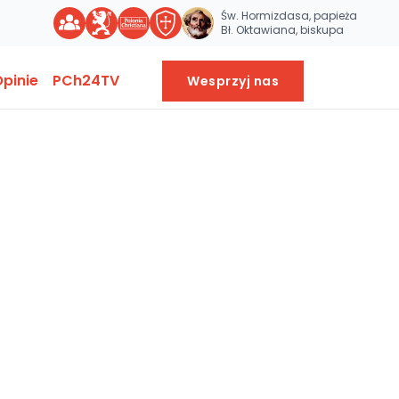
Św. Hormizdasa, papieża
Bł. Oktawiana, biskupa
pinie
PCh24TV
Wesprzyj nas