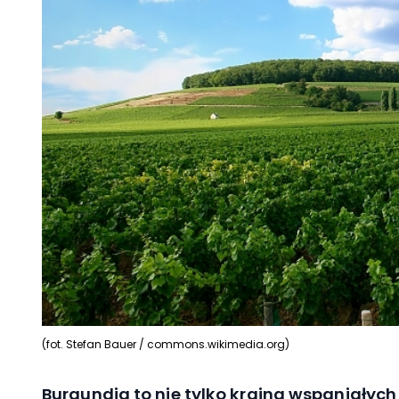
(fot. Stefan Bauer / commons.wikimedia.org)
Burgundia to nie tylko kraina wspaniałych