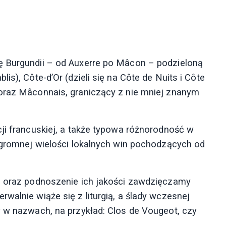
ę Burgundii – od Auxerre po Mâcon – podzieloną
is), Côte-d’Or (dzieli się na Côte de Nuits i Côte
 oraz Mâconnais, graniczący z nie mniej znanym
cji francuskiej, a także typowa różnorodność w
 ogromnej wielości lokalnych win pochodzących od
li oraz podnoszenie ich jakości zawdzięczamy
walnie wiąże się z liturgią, a ślady wczesnej
y w nazwach, na przykład: Clos de Vougeot, czy