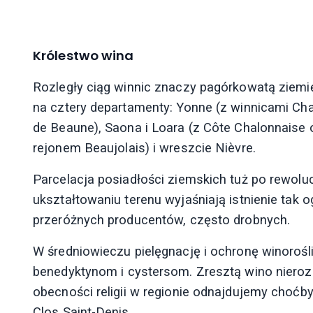
Królestwo wina
Rozległy ciąg winnic znaczy pagórkowatą ziemi
na cztery departamenty: Yonne (z winnicami Chabl
de Beaune), Saona i Loara (z Côte Chalonnaise
rejonem Beaujolais) i wreszcie Nièvre.
Parcelacja posiadłości ziemskich tuż po rewolu
ukształtowaniu terenu wyjaśniają istnienie tak
przeróżnych producentów, często drobnych.
W średniowieczu pielęgnację i ochronę winoroś
benedyktynom i cystersom. Zresztą wino nierozer
obecności religii w regionie odnajdujemy choćb
Clos Saint-Denis.