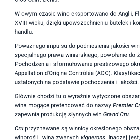
W owym czasie wino eksportowano do Anglii, Fla
XVIII wieku, dzięki upowszechnieniu butelek i 
handlu.
Poważnego impulsu do podniesienia jakości win
specjalnego prawa winiarskiego, powołanie do 
Pochodzenia i sformułowanie prestiżowego okr
Appellation d’Origine Contrôlée (AOC). Klasyfika
ustalonych na podstawie pochodzenia i jakości.
Głównie chodzi tu o wyraźnie wytyczone obszary
wina mogące pretendować do nazwy
Premier C
zapewnia produkcję słynnych win
Grand Cru
.
Cru
przyznawane są winnicy określonego obszar
winorośli i wina zwanych
vignerons
. Inaczej jes