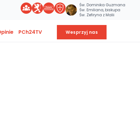
Św. Dominika Guzmana
Św. Emiliana, biskupa
Św. Zefiryna z Malii
pinie
PCh24TV
Wesprzyj nas