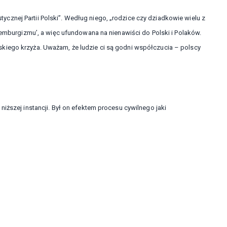
znej Partii Polski”. Według niego, „rodzice czy dziadkowie wielu z
ksemburgizmu’, a więc ufundowana na nienawiści do Polski i Polaków.
kiego krzyża. Uważam, że ludzie ci są godni współczucia – polscy
iższej instancji. Był on efektem procesu cywilnego jaki