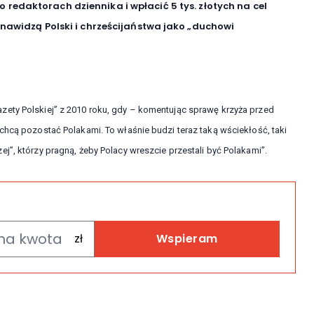
 o redaktorach dziennika
i wpłacić 5 tys. złotych na cel
enawidzą Polski i chrześcijaństwa jako „duchowi
zety Polskiej” z 2010 roku, gdy – komentując sprawę krzyża przed
chcą pozostać Polakami. To właśnie budzi teraz taką wściekłość, taki
j”, którzy pragną, żeby Polacy wreszcie przestali być Polakami”.
Wspieram