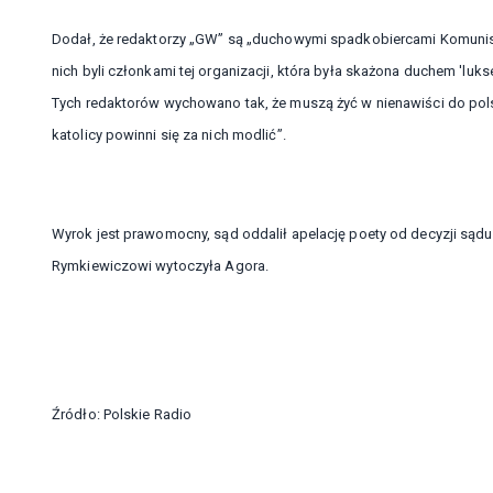
Dodał, że redaktorzy „GW” są „duchowymi spadkobiercami Komunistyc
nich byli członkami tej organizacji, która była skażona duchem 'lu
Tych redaktorów wychowano tak, że muszą żyć w nienawiści do pols
katolicy powinni się za nich modlić”.
Wyrok jest prawomocny, sąd oddalił apelację poety od decyzji sądu n
Rymkiewiczowi wytoczyła Agora.
Źródło: Polskie Radio