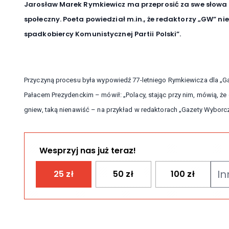
Jarosław Marek Rymkiewicz ma przeprosić za swe słowa
społeczny. Poeta powiedział m.in., że redaktorzy „GW” ni
spadkobiercy Komunistycznej Partii Polski”.
Przyczyną procesu była wypowiedź 77-letniego Rymkiewicza dla „Ga
Pałacem Prezydenckim – mówił: „Polacy, stając przy nim, mówią, że 
gniew, taką nienawiść – na przykład w redaktorach „Gazety Wyborcze
Wesprzyj nas już teraz!
25
zł
50
zł
100
zł