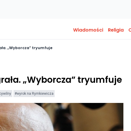
Wiadomości
Religia
O
ała. „Wyborcza” tryumfuje
rała. „Wyborcza” tryumfuje
cywilny
#wyrok na Rymkiewicza