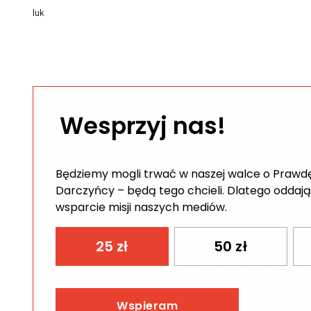
luk
Wesprzyj nas!
Będziemy mogli trwać w naszej walce o Prawdę 
Darczyńcy – będą tego chcieli. Dlatego oddają
wsparcie misji naszych mediów.
25
zł
50
zł
Wspieram