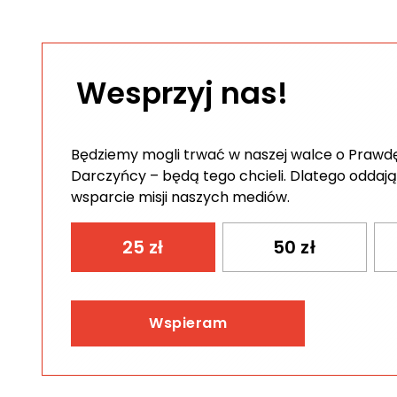
Wesprzyj nas!
Będziemy mogli trwać w naszej walce o Prawdę 
Darczyńcy – będą tego chcieli. Dlatego oddają
wsparcie misji naszych mediów.
25
zł
50
zł
Wspieram