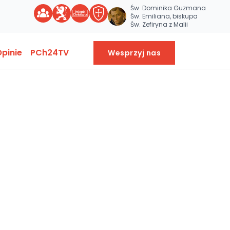
Św. Dominika Guzmana
Św. Emiliana, biskupa
Św. Zefiryna z Malii
pinie
PCh24TV
Wesprzyj nas