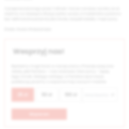
Z przeprowadzonego przez Catholic Voices sondażu wynika, że aż
siedmiu na dziesięciu Brytyjczyków uważa, iż małżeństwo powinno
być definiowane prawnie jako trwały związek kobiety i mężczyzny.
Źródło: Radio Watykańskie
Wesprzyj nas!
Będziemy mogli trwać w naszej walce o Prawdę wyłącznie
wtedy, jeśli Państwo – nasi widzowie i Darczyńcy – będą
tego chcieli. Dlatego oddając w Państwa ręce nasze
publikacje, prosimy o wsparcie misji naszych mediów.
25
zł
50
zł
100
zł
Wspieram